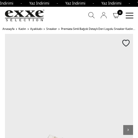
 İndirimi - Yaz İndirimi - Yaz İndirimi - Yaz İndirimi - Y
0
Anasayfa
Kadın
Ayakkabı
Sneaker
Premiata Simli Bağcık Detaylı Deri Logolu Sneaker Kadın Ayakkabı STEVEND