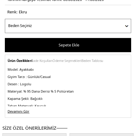
Renk:
ekru
Sepete Ekle
Ürün Özellikleri
İade Koşulları
Ödeme Seçenekleri
Beden Tablosu
Model:
Ayakkabı
Giyim Tarzı :
Günlük/Casual
Desen :
Logolu
Materyal:
% 95 Dana Derisi % 5 Poliüretan
Kapama Şekli:
Bağcıklı
Taban Materyali:
Kauçuk
Devamını Gör
Burun Tipi:
Yuvarlak Burun
Menşei:
Vietnam
5DE2STEVEND7608.69
SİZE ÖZEL ÖNERİLERİMİZ