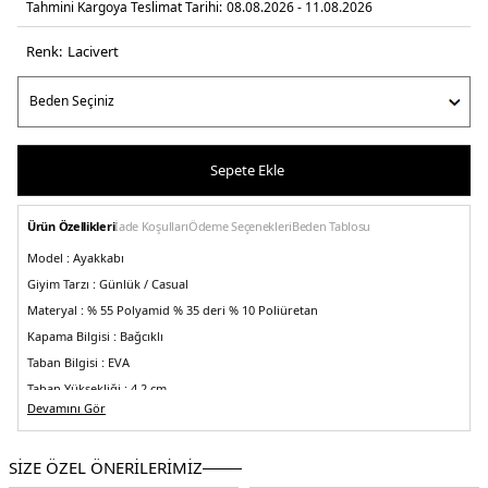
Tahmini Kargoya Teslimat Tarihi:
08.08.2026 - 11.08.2026
Renk:
laci̇vert
Sepete Ekle
Ürün Özellikleri
İade Koşulları
Ödeme Seçenekleri
Beden Tablosu
Model :
Ayakkabı
Giyim Tarzı :
Günlük / Casual
Materyal :
% 55 Polyamid % 35 deri % 10 Poliüretan
Kapama Bilgisi :
Bağcıklı
Taban Bilgisi :
EVA
Taban Yüksekliği :
4,2 cm
Devamını Gör
Detay :
-Astarlı
-Yuvarlak burun
-Marka logosu
Üretim Yeri :
Vietnam
5DE1MICK7209.12
SİZE ÖZEL ÖNERİLERİMİZ