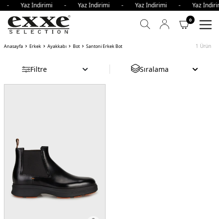
imi - Yaz İndirimi - Yaz İndirimi - Yaz İndirimi - Yaz İnd
0
1
Ürün
Anasayfa
Erkek
Ayakkabı
Bot
Santoni Erkek Bot
Filtre
Sıralama