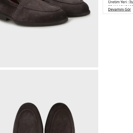
Üretim Yeri :
İt
5DK1MGAR188
Devamını Gör