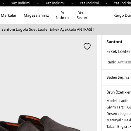
- Yaz İndirimi - Yaz İndirimi - Yaz İndirimi - Yaz İndirim
%
Yeni
Markalar
Mağazalarımız
Kargo Du
İndirim
Sezon
Santoni Logolu Süet Laofer Erkek Ayakkabı ANTRASİT
Santoni
Erkek Loafer
Renk:
antrasi̇
Ürün Özellikler
Model :
Laofer
Giyim Tarzı :
Gü
Desen :
Logolu
Materyal :
Haki
Taban Bilgisi :