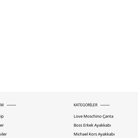
İM
KATEGORİLER
kip
Love Moschino Çanta
er
Boss Erkek Ayakkabı
iler
Michael Kors Ayakkabı