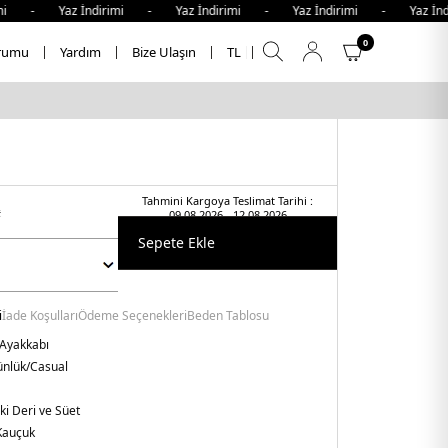
i - Yaz İndirimi - Yaz İndirimi - Yaz İndirimi - Yaz İndi
0
rumu
Yardım
Bize Ulaşın
TL
Tahmini Kargoya Teslimat Tarihi :
t
09.08.2026 - 12.08.2026
Sepete Ekle
i
İade Koşulları
Ödeme Seçenekleri
Beden Tablosu
 Ayakkabı
nlük/Casual
ki Deri ve Süet
Kauçuk