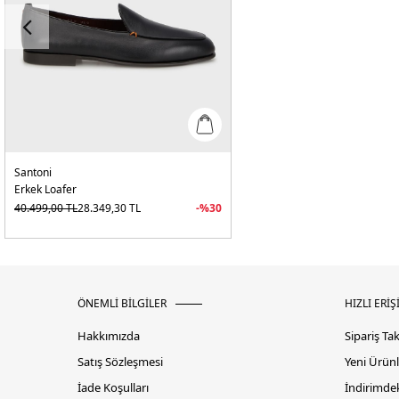
Santoni
Erkek Loafer
40.499,00
TL
28.349,30
TL
-%
30
ÖNEMLİ BİLGİLER
HIZLI ERİŞ
Hakkımızda
Sipariş Ta
Satış Sözleşmesi
Yeni Ürünl
İade Koşulları
İndirimdek