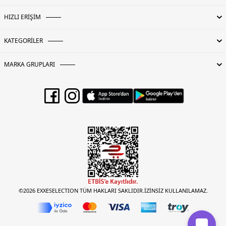
sonrası giyinmeyi daha da eğlenceli hale getiriyor-Uv korumasına sahiptir-
Nefes alan ve çabuk kuruyan kumaştan üretilmiştir
HIZLI ERİŞİM
4DY2SP2612000004.36
KATEGORİLER
MARKA GRUPLARI
©2026 EXXESELECTION TÜM HAKLARI SAKLIDIR.İZİNSİZ KULLANILAMAZ.