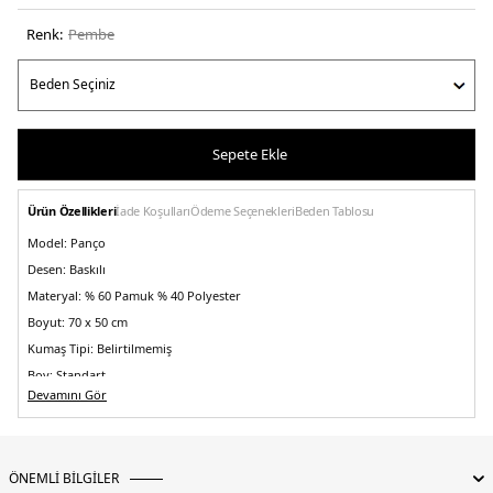
Renk:
pembe
Sepete Ekle
Ürün Özellikleri
İade Koşulları
Ödeme Seçenekleri
Beden Tablosu
Model:
Panço
Desen:
Baskılı
Materyal:
% 60 Pamuk % 40 Polyester
Boyut:
70 x 50 cm
Kumaş Tipi:
Belirtilmemiş
Boy:
Standart
Devamını Gör
Kalıp Bilgisi:
Standart Fit
Yaş Grubu:
Çocuk
Menşei:
Türkiye
ÖNEMLİ BİLGİLER
Detaylar:
-Kapüşonlu-Standart kalıp -Eğlenceli ve renkli tasarımıyla yüzme