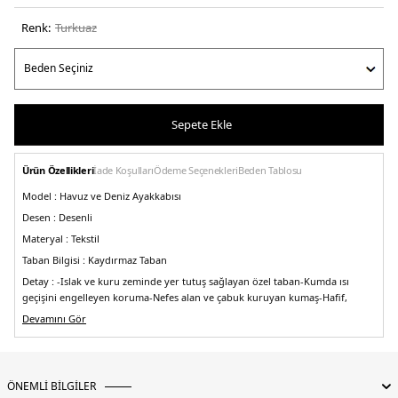
Renk:
turkuaz
Sepete Ekle
Ürün Özellikleri
İade Koşulları
Ödeme Seçenekleri
Beden Tablosu
Model :
Havuz ve Deniz Ayakkabısı
Desen :
Desenli
Materyal :
Tekstil
Taban Bilgisi :
Kaydırmaz Taban
Detay :
-Islak ve kuru zeminde yer tutuş sağlayan özel taban
-Kumda ısı
geçişini engelleyen koruma
-Nefes alan ve çabuk kuruyan kumaş
-Hafif,
esnek ve çok rahat
-Giyme ve çıkarma kolaylığı
-Suyla ilgili tüm aktivitelerde
Devamını Gör
ayakta bir şey yokmuşcasına rahat hareket edilir.
-Özel tabanı sayesinde ıslak
zemin kullanımlarında, çıplak ayağa göre kaymayı azaltmaya yardımcı olur.
4DY1SS2531000009.81
ÖNEMLİ BİLGİLER