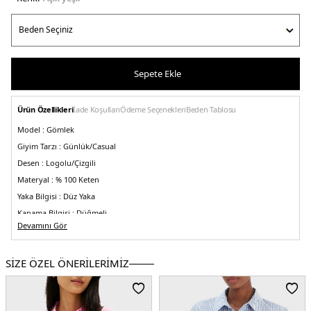
Sepete Ekle
Ürün Özellikleri
İade Koşulları
Ödeme Seçenekleri
Beden Tablosu
Model :
Gömlek
Giyim Tarzı :
Günlük/Casual
Desen :
Logolu/Çizgili
Materyal :
% 100 Keten
Yaka Bilgisi :
Düz Yaka
Kapama Bilgisi :
Düğmeli
Devamını Gör
Kol Bilgisi :
Uzun Kol
Kalıp Bilgisi :
Regular Fit
SİZE ÖZEL ÖNERİLERİMİZ
Detay :
-Düğmeli manşetler
Üretim Yeri :
Hindistan
2DEWW0WW446790CF.140