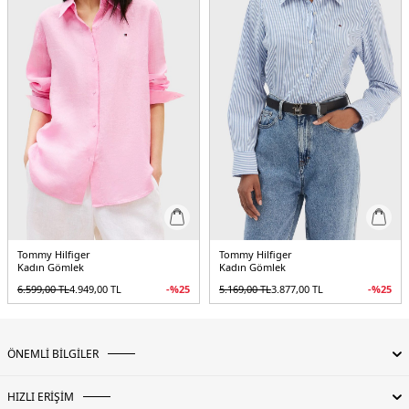
Tommy Hilfiger
Tommy Hilfiger
Kadın Gömlek
Kadın Gömlek
6.599,00
TL
4.949,00
TL
-%
25
5.169,00
TL
3.877,00
TL
-%
25
ÖNEMLİ BİLGİLER
HIZLI ERİŞİM