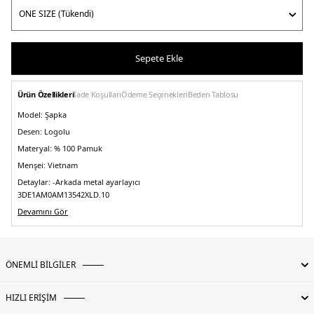
Sepete Ekle
Ürün Özellikleri
İade Koşulları
Ödeme Seçenekleri
Beden Tablosu
Model:
Şapka
Desen:
Logolu
Materyal:
% 100 Pamuk
Menşei:
Vietnam
Detaylar:
-Arkada metal ayarlayıcı
3DE1AM0AM13542XLD.10
Devamını Gör
ÖNEMLİ BİLGİLER
HIZLI ERİŞİM