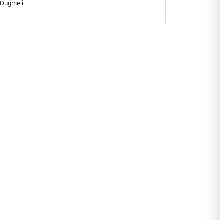
Düğmeli
 Kol
s Cepli
ersize Fit
istan
ük omuzlar
892YCF.25