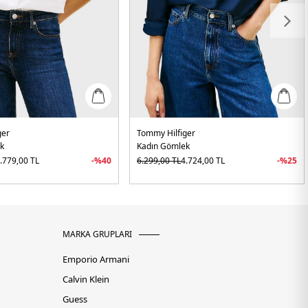
ger
Tommy Hilfiger
k
Kadın Gömlek
.779,00
TL
-%
40
6.299,00
TL
4.724,00
TL
-%
25
MARKA GRUPLARI
Emporio Armani
Calvin Klein
Guess