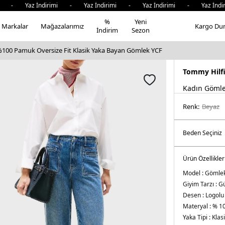
 Yaz İndirimi - Yaz İndirimi - Yaz İndirimi - Yaz İndirim
%
Yeni
Markalar
Mağazalarımız
Kargo Du
İndirim
Sezon
100 Pamuk Oversize Fit Klasik Yaka Bayan Gömlek YCF
Tommy Hilf
Kadın Göml
Renk:
beyaz
Ürün Özellikler
Model :
Gömle
Giyim Tarzı :
Gü
Desen :
Logolu
Materyal :
% 1
Yaka Tipi :
Klas