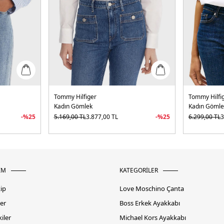
Tommy Hilfiger
Tommy Hilfi
Kadın Gömlek
Kadın Gömle
-%
25
5.169,00
TL
3.877,00
TL
-%
25
6.299,00
TL
3
İM
KATEGORİLER
kip
Love Moschino Çanta
er
Boss Erkek Ayakkabı
iler
Michael Kors Ayakkabı