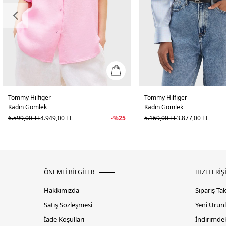
Tommy Hilfiger
Tommy Hilfiger
Kadın Gömlek
Kadın Gömlek
6.599,00
TL
4.949,00
TL
-%
25
5.169,00
TL
3.877,00
TL
ÖNEMLİ BİLGİLER
HIZLI ERİŞ
Hakkımızda
Sipariş Ta
Satış Sözleşmesi
Yeni Ürünl
İade Koşulları
İndirimdek