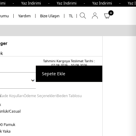
i - Yaz İndirimi - Yaz İndirimi - Yaz İndirimi - Yaz İndi
0
rumu
Yardım
Bize Ulaşın
TL
iger
ek
Tahmini Kargoya Teslimat Tarihi :
07.08.2026 - 10.08.2026
Sepete Ekle
i
İade Koşulları
Ödeme Seçenekleri
Beden Tablosu
k
nlük/Casual
00 Pamuk
ik Yaka