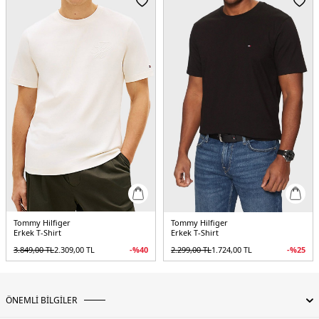
Tommy Hilfiger
Tommy Hilfiger
Erkek T-Shirt
Erkek T-Shirt
3.849,00
TL
2.309,00
TL
-%
40
2.299,00
TL
1.724,00
TL
-%
25
ÖNEMLİ BİLGİLER