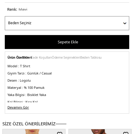
Renk:
mavi̇
Sepete Ekle
Ürün Özellikleri
İade Koşulları
Ödeme Seçenekleri
Beden Tablosu
Model :
T Shirt
Giyim Tarzı :
Günlük / Casual
Desen :
Logolu
Materyal :
% 100 Pamuk
Yaka Bilgisi :
Bisiklet Yaka
Kol Bilgisi :
Kısa Kol
Devamını Gör
Kalıp Bilgisi :
Regular Fit
Üretim Yeri :
Hindistan
3DE1MW0MW39995DBZ.42
SİZE ÖZEL ÖNERİLERİMİZ