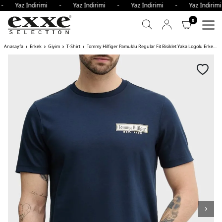
 - Yaz İndirimi - Yaz İndirimi - Yaz İndirimi - Yaz İndir
0
Anasayfa
Erkek
Giyim
T-Shirt
Tommy Hilfiger Pamuklu Regular Fit Bisiklet Yaka Logolu Erkek T Shirt