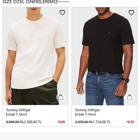
SİZE ÖZEL ÖNERİLERİMİZ
Kalıp Bilgisi:
Regular Fit
Yaş Grubu:
Yetişkin
Menşei:
Vietnam
3DE1MW0MW41463C1G.12
Tommy Hilfiger
Tommy Hilfiger
Erkek T-Shirt
Erkek T-Shirt
3.849,00
TL
2.309,00
TL
-%
40
2.299,00
TL
1.724,00
TL
-%
25