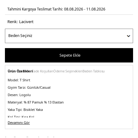
Tahmini Kargoya Teslimat Tarihi:
08.08.2026 - 11.08.2026
Renk:
laci̇vert
Sepete Ekle
Ürün Özellikleri
İade Koşulları
Ödeme Seçenekleri
Beden Tablosu
Model:
T Shirt
Giyim Tarzı:
Günlük/Casual
Desen:
Logolu
Materyal:
% 87 Pamuk % 13 Elastan
Yaka Tipi:
Bisiklet Yaka
Kol Tipi:
Kısa Kol
Devamını Gör
Kumaş Tipi:
Belirtilmemiş
Boy:
Standart