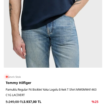
Sınırlı Stok
Tommy Hilfiger
Pamuklu Regular Fit Bisiklet Yaka Logolu Erkek T Shirt MW0MW41463
C1G LACİVERT
5.249,00
TL
3.937,00
TL
%
25