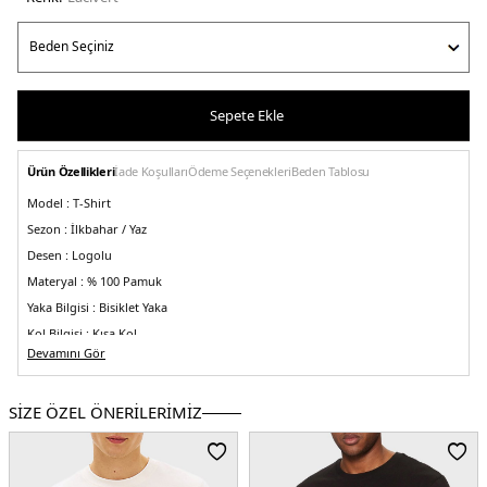
Sepete Ekle
Ürün Özellikleri
İade Koşulları
Ödeme Seçenekleri
Beden Tablosu
Model :
T-Shirt
Sezon :
İlkbahar / Yaz
Desen :
Logolu
Materyal :
% 100 Pamuk
Yaka Bilgisi :
Bisiklet Yaka
Kol Bilgisi :
Kısa Kol
Devamını Gör
Kalıp Bilgisi :
Regular Fit
Üretim Yeri :
Banglades
3DE1MW0MW38621DW5.12
SİZE ÖZEL ÖNERİLERİMİZ