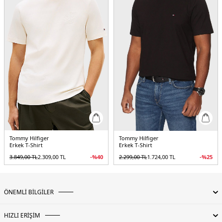
Tommy Hilfiger
Tommy Hilfiger
Erkek T-Shirt
Erkek T-Shirt
3.849,00
TL
2.309,00
TL
-%
40
2.299,00
TL
1.724,00
TL
-%
25
ÖNEMLİ BİLGİLER
HIZLI ERİŞİM