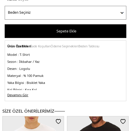
Sepete Ekle
Ürün Özellikleri
İade Koşulları
Ödeme Seçenekleri
Beden Tablosu
Model :
T-Shirt
Sezon :
İlkbahar / Yaz
Desen :
Logolu
Materyal :
% 100 Pamuk
Yaka Bilgisi :
Bisiklet Yaka
Kol Bilgisi :
Kısa Kol
Devamını Gör
Kalıp Bilgisi :
Regular Fit
Üretim Yeri :
Banglades
3DE1MW0MW38621YBR.25
SİZE ÖZEL ÖNERİLERİMİZ