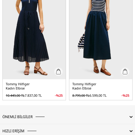
Tommy Hilfiger
Tommy Hilfiger
Kadın Elbise
Kadın Elbise
10.449,00
TL
7.837,00
TL
-%
25
8.799,00
TL
6.599,00
TL
-%
25
ÖNEMLİ BİLGİLER
HIZLI ERİŞİM