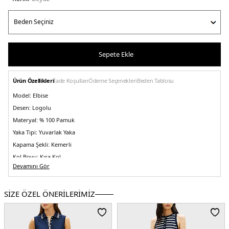
Sepete Ekle
Ürün Özellikleri
İade Koşulları
Ödeme Seçenekleri
Beden Tablosu
Model:
Elbise
Desen:
Logolu
Materyal:
% 100 Pamuk
Yaka Tipi:
Yuvarlak Yaka
Kapama Şekli:
Kemerli
Kol Boyu:
Kısa Kol
Devamını Gör
Cep:
Cepli
Kalıp Bilgisi:
Regular Fit, Mini Boy
SİZE ÖZEL ÖNERİLERİMİZ
Menşei:
Türkiye
2DEWW0WW45520YBL.25