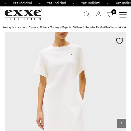
mi - Yaz İndirimi - Yaz İndirimi - Yaz İndirimi - Yaz İnd
0
Anasayfa
Kadın
Giyim
Elbise
Tommy Hilfiger %100 Pamuk Regular Fit Mini Boy Yuvarlak Yaka Kadın Elbise YBL