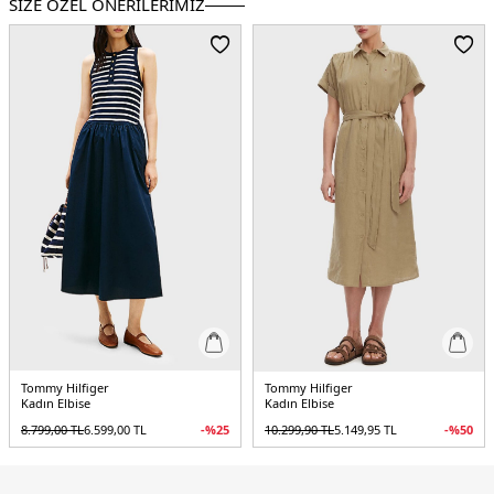
SİZE ÖZEL ÖNERİLERİMİZ
Kalıp Bilgisi:
Regular Fit
Yaş Grubu:
Yetişkin
Menşei:
Çin
2DEWW0WW49621C1G.12
Tommy Hilfiger
Tommy Hilfiger
Kadın Elbise
Kadın Elbise
8.799,00
TL
6.599,00
TL
-%
25
10.299,90
TL
5.149,95
TL
-%
50