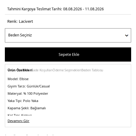
Tahmini Kargoya Teslimat Tarihi:
08.08.2026 - 11.08.2026
Renk:
laci̇vert
Sepete Ekle
Ürün Özellikleri
İade Koşulları
Ödeme Seçenekleri
Beden Tablosu
Model:
Elbise
Giyim Tarzı:
Günlük/Casual
Materyal:
% 100 Polyester
Yaka Tipi:
Polo Yaka
Kapama Şekli:
Bağlamalı
Kol Tipi:
Kolsuz
Devamını Gör
Kumaş Tipi:
Belirtilmemiş
Boy:
Midi Boy