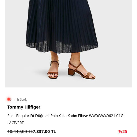
Sınırlı Stok
Tommy Hilfiger
Pileli Regular Fit Düğmeli Polo Yaka Kadın Elbise WW0WW49621 C1G
LACİVERT
10.449,00
TL
7.837,00
TL
%
25