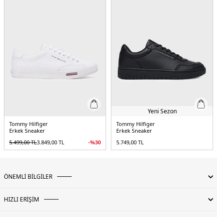
Yeni Sezon
Tommy Hilfiger
Tommy Hilfiger
Erkek Sneaker
Erkek Sneaker
5.499,00
TL
3.849,00
TL
-%
30
5.749,00
TL
ÖNEMLİ BİLGİLER
HIZLI ERİŞİM