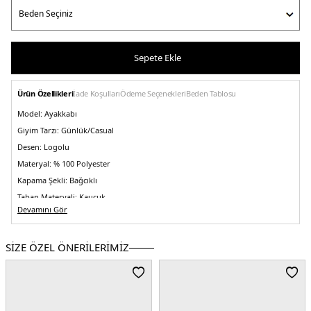
Sepete Ekle
Ürün Özellikleri
İade Koşulları
Ödeme Seçenekleri
Beden Tablosu
Model:
Ayakkabı
Giyim Tarzı:
Günlük/Casual
Desen:
Logolu
Materyal:
% 100 Polyester
Kapama Şekli:
Bağcıklı
Taban Materyali:
Kauçuk
Devamını Gör
Burun Tipi:
Yuvarlak
Menşei:
Çin
3DE1FM0FM05393DW5.12
SİZE ÖZEL ÖNERİLERİMİZ