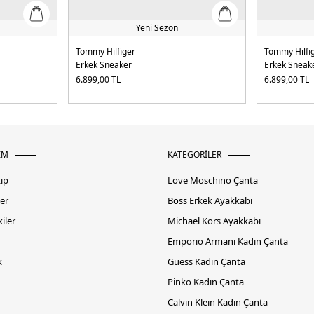
Yeni Sezon
Tommy Hilfiger
Tommy Hilfi
Erkek Sneaker
Erkek Sneak
6.899,00
TL
6.899,00
TL
İM
KATEGORİLER
kip
Love Moschino Çanta
er
Boss Erkek Ayakkabı
iler
Michael Kors Ayakkabı
Emporio Armani Kadın Çanta
k
Guess Kadın Çanta
Pinko Kadın Çanta
Calvin Klein Kadın Çanta