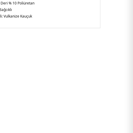
 Deri % 10 Poliüretan
Bağcıklı
i:
Vulkanize Kauçuk
arlak Burun
lirtilmemiş
şkin
am
814BDS.07