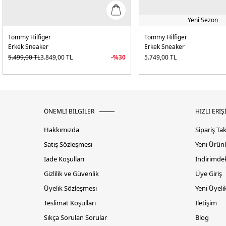
Yeni Sezon
Tommy Hilfiger
Tommy Hilfiger
Erkek Sneaker
Erkek Sneaker
5.499,00
TL
3.849,00
TL
-%
30
5.749,00
TL
ÖNEMLİ BİLGİLER
HIZLI ERİŞ
Hakkımızda
Sipariş Ta
Satış Sözleşmesi
Yeni Ürünl
İade Koşulları
İndirimdek
Gizlilik ve Güvenlik
Üye Giriş
Üyelik Sözleşmesi
Yeni Üyeli
Teslimat Koşulları
İletişim
Sıkça Sorulan Sorular
Blog