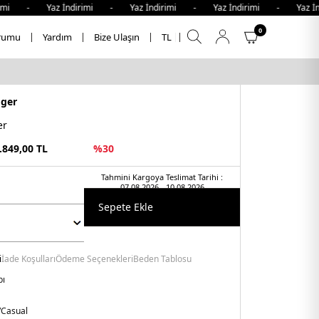
imi - Yaz İndirimi - Yaz İndirimi - Yaz İndirimi - Yaz İn
0
rumu
Yardım
Bize Ulaşın
TL
iger
er
.849,00
TL
%
30
Tahmini Kargoya Teslimat Tarihi :
07.08.2026 - 10.08.2026
Sepete Ekle
i
İade Koşulları
Ödeme Seçenekleri
Beden Tablosu
bı
/Casual