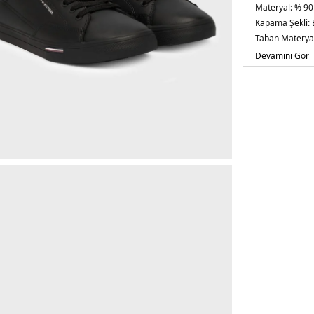
Materyal:
% 90
Kapama Şekli:
Taban Materyal
Burun Tipi:
Yuv
Devamını Gör
Topuk Boyu:
Be
Topuk Tipi:
Düz
Yaş Grubu:
Yeti
Menşei:
Vietn
3DE1FM0FM05