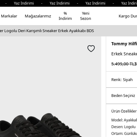
 - Yaz İndirimi - Yaz İndirimi - Yaz İndirimi - Yaz İndir
%
Yeni
Markalar
Mağazalarımız
Kargo Du
İndirim
Sezon
r Logolu Deri Karışımlı Sneaker Erkek Ayakkabı BDS
Tommy Hilf
Erkek Sneak
5.499,00
TL
3
Renk:
si̇yah
Ürün Özellikler
Model:
Ayakka
Desen:
Logolu
Ortam:
Günlük