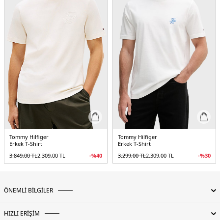
Tommy Hilfiger
Tommy Hilfiger
Erkek T-Shirt
Erkek T-Shirt
3.849,00
TL
2.309,00
TL
-%
40
3.299,00
TL
2.309,00
TL
-%
30
ÖNEMLİ BİLGİLER
HIZLI ERİŞİM