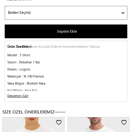
Sepete Ekle
Ürün Özellikleri
İade Koşulları
Ödeme Seçenekleri
Beden Tablosu
Model :
T-Shirt
Sezon :
İlkbahar / Yaz
Desen :
Logolu
Materyal :
% 100 Pamuk
Yaka Bilgisi :
Bisiklet Yaka
Kol Bilgisi :
Kısa Kol
Devamını Gör
Kalıp Bilgisi :
Regular Fit
Üretim Yeri :
Banglades
3DE1MW0MW38636DW5.12
SİZE ÖZEL ÖNERİLERİMİZ