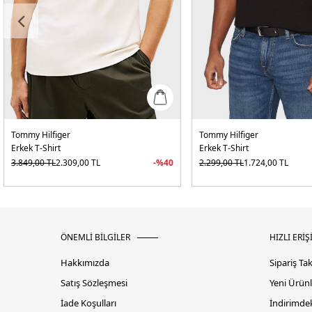
Tommy Hilfiger
Tommy Hilfiger
Erkek T-Shirt
Erkek T-Shirt
3.849,00
TL
2.309,00
TL
-%
40
2.299,00
TL
1.724,00
TL
ÖNEMLİ BİLGİLER
HIZLI ERİŞ
Hakkımızda
Sipariş Ta
Satış Sözleşmesi
Yeni Ürünl
İade Koşulları
İndirimdek