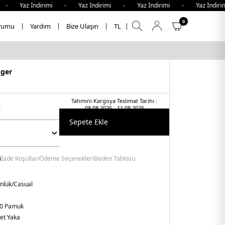
Yaz İndirimi - Yaz İndirimi - Yaz İndirimi - Yaz İndirimi
0
rumu
Yardım
Bize Ulaşın
TL
iger
Tahmini Kargoya Teslimat Tarihi :
t
08.08.2026 - 11.08.2026
Sepete Ekle
i
İade Koşulları
Ödeme Seçenekleri
Beden Tablosu
nlük/Casual
0 Pamuk
let Yaka