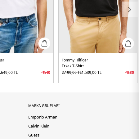
ger
Tommy Hilfiger
t
Erkek T-Shirt
.649,00
TL
-%
40
2.199,00
TL
1.539,00
TL
-%
30
MARKA GRUPLARI
Emporio Armani
Calvin Klein
Guess