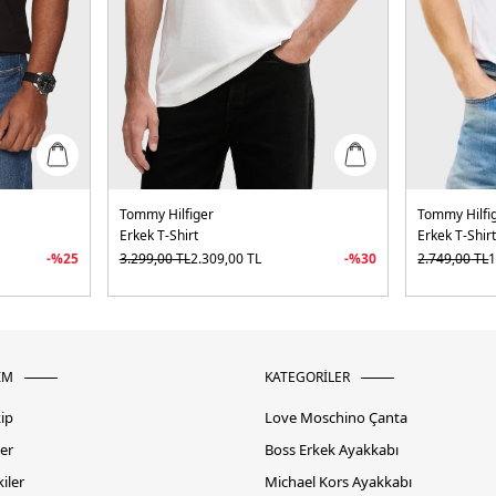
Tommy Hilfiger
Tommy Hilfi
Erkek T-Shirt
Erkek T-Shir
-%
25
3.299,00
TL
2.309,00
TL
-%
30
2.749,00
TL
1
İM
KATEGORİLER
kip
Love Moschino Çanta
er
Boss Erkek Ayakkabı
iler
Michael Kors Ayakkabı