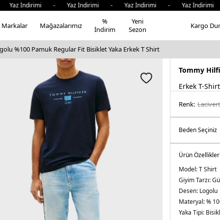
z İndirimi - Yaz İndirimi - Yaz İndirimi - Yaz İndirimi - 
%
Yeni
Markalar
Mağazalarımız
Kargo Du
İndirim
Sezon
olu %100 Pamuk Regular Fit Bisiklet Yaka Erkek T Shirt
Tommy Hilf
Erkek T-Shirt
Renk:
laci̇ver
Ürün Özellikler
Model:
T Shirt
Giyim Tarzı:
Gü
Desen:
Logolu
Materyal:
% 10
Yaka Tipi:
Bisik