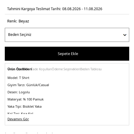
Tahmini Kargoya Teslimat Tarihi:
08.08.2026 - 11.08.2026
Renk:
beyaz
Sepete Ekle
Ürün Özellikleri
İade Koşulları
Ödeme Seçenekleri
Beden Tablosu
Model:
T Shirt
Giyim Tarzı:
Günlük/Casual
Desen:
Logolu
Materyal:
% 100 Pamuk
Yaka Tipi:
Bisiklet Yaka
Kol Tipi:
Kısa Kol
Devamını Gör
Kumaş Tipi:
Belirtilmemiş
Boy:
Standart