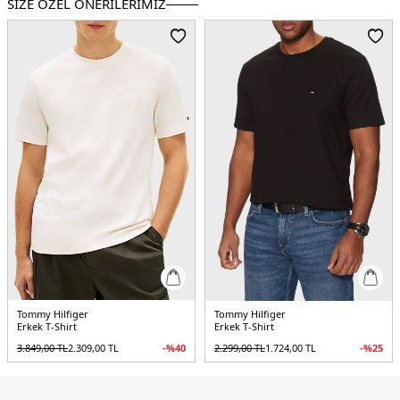
SİZE ÖZEL ÖNERİLERİMİZ
Kalıp Bilgisi:
Regular Fit
Yaş Grubu:
Yetişkin
Menşei:
Bangladeş
3DE1MW0MW42365YBR.25
Tommy Hilfiger
Tommy Hilfiger
Erkek T-Shirt
Erkek T-Shirt
3.849,00
TL
2.309,00
TL
-%
40
2.299,00
TL
1.724,00
TL
-%
25