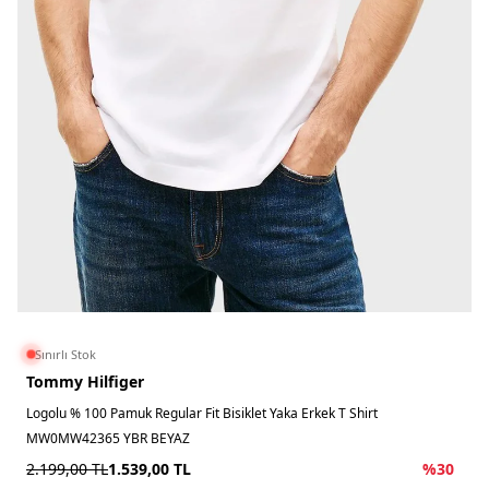
Sınırlı Stok
Tommy Hilfiger
Logolu % 100 Pamuk Regular Fit Bisiklet Yaka Erkek T Shirt
MW0MW42365 YBR BEYAZ
2.199,00
TL
1.539,00
TL
%
30