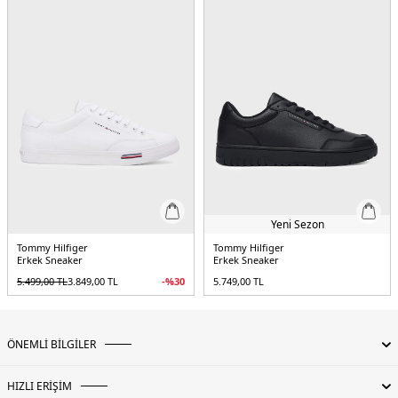
Yeni Sezon
Tommy Hilfiger
Tommy Hilfiger
Erkek Sneaker
Erkek Sneaker
5.499,00
TL
3.849,00
TL
-%
30
5.749,00
TL
ÖNEMLİ BİLGİLER
HIZLI ERİŞİM