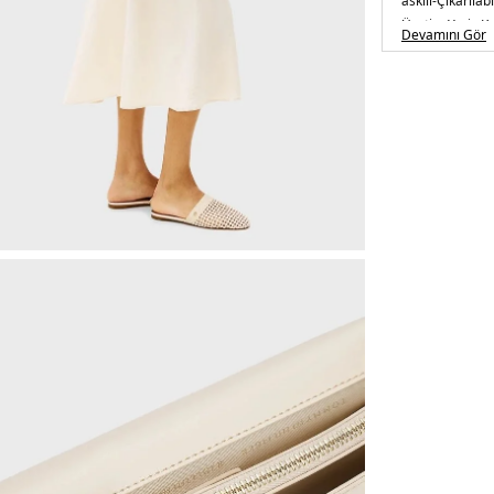
askılı
-Çıkarılabi
Üretim Yeri :
K
Devamını Gör
2DEAW0AW172