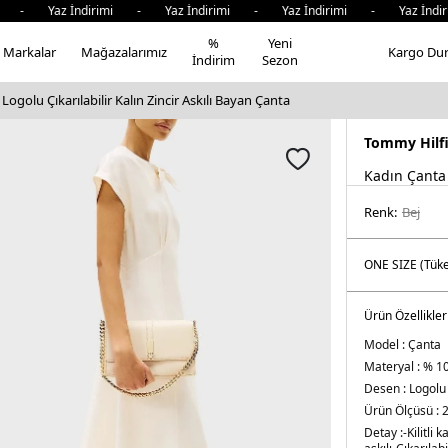
- Yaz İndirimi - Yaz İndirimi - Yaz İndirimi - Yaz İndiri
%
Yeni
Markalar
Mağazalarımız
Kargo Du
İndirim
Sezon
ogolu Çıkarılabilir Kalın Zincir Askılı Bayan Çanta
Tommy Hilf
Kadın Çanta
Renk:
bej
Ürün Özellikler
Model :
Çanta
Materyal :
% 10
Desen :
Logolu
Ürün Ölçüsü :
2
Detay :
-Kilitli 