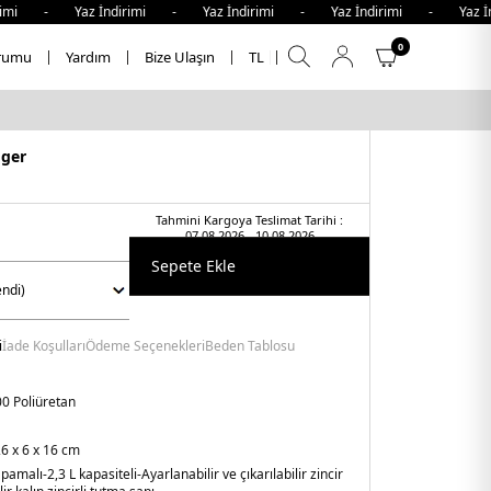
mi - Yaz İndirimi - Yaz İndirimi - Yaz İndirimi - Yaz İndi
0
rumu
Yardım
Bize Ulaşın
TL
iger
Tahmini Kargoya Teslimat Tarihi :
07.08.2026 - 10.08.2026
Sepete Ekle
i
İade Koşulları
Ödeme Seçenekleri
Beden Tablosu
0 Poliüretan
6 x 6 x 16 cm
kapamalı
-2,3 L kapasiteli
-Ayarlanabilir ve çıkarılabilir zincir