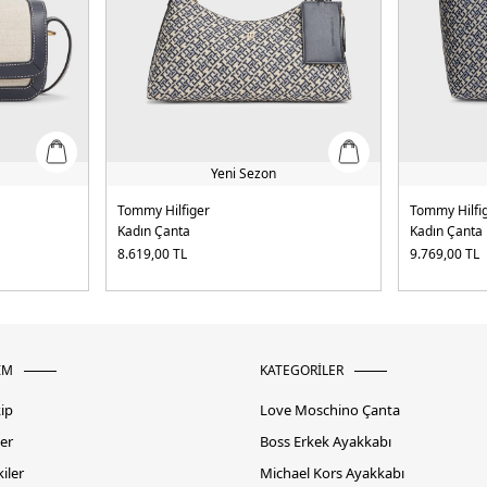
Yeni Sezon
Tommy Hilfiger
Tommy Hilfi
Kadın Çanta
Kadın Çanta
8.619,00
TL
9.769,00
TL
İM
KATEGORİLER
kip
Love Moschino Çanta
er
Boss Erkek Ayakkabı
iler
Michael Kors Ayakkabı