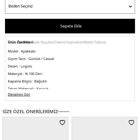
Sepete Ekle
Ürün Özellikleri
İade Koşulları
Ödeme Seçenekleri
Beden Tablosu
Model :
Ayakkabı
Giyim Tarzı :
Günlük / Casual
Desen :
Logolu
Materyal :
% 100 Deri
Kapama Bilgisi :
Bağcıklı
Taban Materyali :
Kauçuk
Devamını Gör
Burun Tipi :
Yuvarlak Burun
Detay :
-Astarlı
SİZE ÖZEL ÖNERİLERİMİZ
Menşei :
Vietnam
2DEFW0FW08689BDS.07