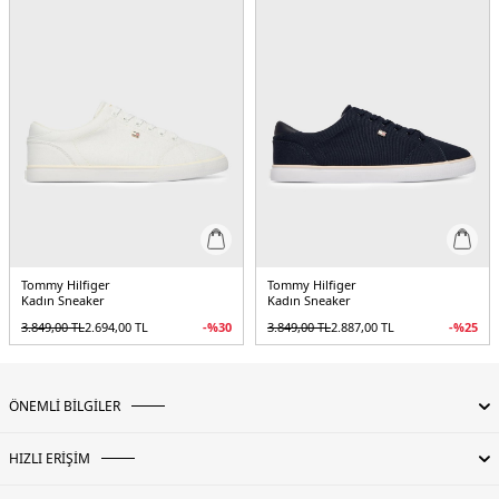
Tommy Hilfiger
Tommy Hilfiger
Kadın Sneaker
Kadın Sneaker
3.849,00
TL
2.694,00
TL
-%
30
3.849,00
TL
2.887,00
TL
-%
25
ÖNEMLİ BİLGİLER
HIZLI ERİŞİM