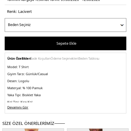
Renk:
laci̇vert
Sepete Ekle
Ürün Özellikleri
İade Koşulları
Ödeme Seçenekleri
Beden Tablosu
Model:
T Shirt
Giyim Tarzı:
Günlük/Casual
Desen:
Logolu
Materyal:
% 100 Pamuk
Yaka Tipi:
Bisiklet Yaka
Kol Tipi:
Kısa Kol
Devamını Gör
Kumaş Tipi:
Belirtilmemiş
Boy:
Standart
SİZE ÖZEL ÖNERİLERİMİZ
Kalıp Bilgisi:
Regular Fit
Yaş Grubu:
Yetişkin