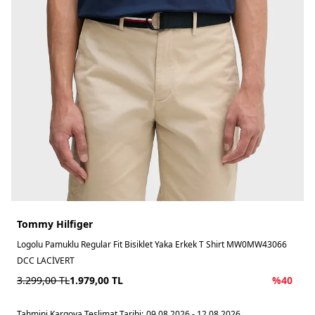
Tommy Hilfiger
Logolu Pamuklu Regular Fit Bisiklet Yaka Erkek T Shirt MW0MW43066
DCC LACİVERT
3.299,00
TL
1.979,00
TL
%
40
Tahmini Kargoya Teslimat Tarihi:
09.08.2026 - 12.08.2026