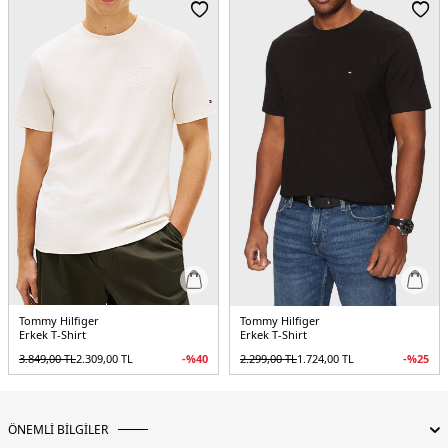
Menşei:
Bangladeş
3DE1MW0MW43066DCC.12
Tommy Hilfiger
Tommy Hilfiger
Erkek T-Shirt
Erkek T-Shirt
3.849,00
TL
2.309,00
TL
-%
40
2.299,00
TL
1.724,00
TL
-%
25
ÖNEMLİ BİLGİLER