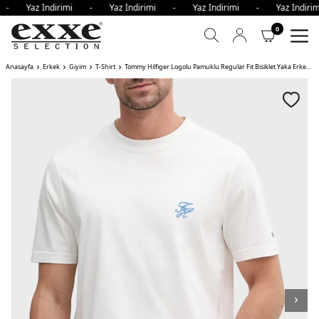
i - Yaz İndirimi - Yaz İndirimi - Yaz İndirimi - Yaz İndi
0
Anasayfa
Erkek
Giyim
T-Shirt
Tommy Hilfiger Logolu Pamuklu Regular Fit Bisiklet Yaka Erkek T Shirt YBL