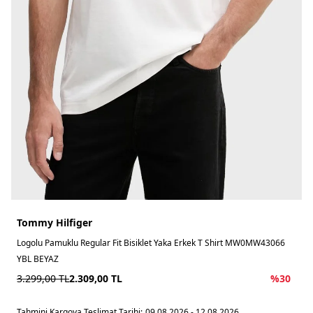
Tommy Hilfiger
Logolu Pamuklu Regular Fit Bisiklet Yaka Erkek T Shirt MW0MW43066
YBL BEYAZ
3.299,00
TL
2.309,00
TL
%
30
Tahmini Kargoya Teslimat Tarihi:
09.08.2026 - 12.08.2026