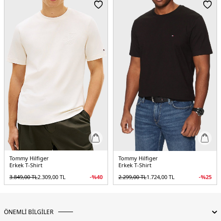
Menşei:
Bangladeş
3DE1MW0MW43066YBL.25
Tommy Hilfiger
Tommy Hilfiger
Erkek T-Shirt
Erkek T-Shirt
3.849,00
TL
2.309,00
TL
-%
40
2.299,00
TL
1.724,00
TL
-%
25
ÖNEMLİ BİLGİLER