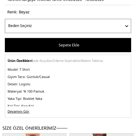
Renk:
beyaz
Sepete Ekle
Ürün Özellikleri
İade Koşulları
Ödeme Seçenekleri
Beden Tablosu
Model:
T Shirt
Giyim Tarzı:
Günlük/Casual
Desen:
Logolu
Materyal:
% 100 Pamuk
Yaka Tipi:
Bisiklet Yaka
Kol Tipi:
Kısa Kol
Devamını Gör
Kumaş Tipi:
Belirtilmemiş
Boy:
Standart
SİZE ÖZEL ÖNERİLERİMİZ
Kalıp Bilgisi:
Regular Fit
Yaş Grubu:
Yetişkin