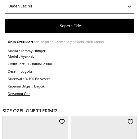
Sepete Ekle
Ürün Özellikleri
İade Koşulları
Ödeme Seçenekleri
Beden Tablosu
Marka :
Tommy Hilfiger
Model :
Ayakkabı
Giyim Tarzı :
Günlük/Casual
Desen :
Logolu
Materyal :
% 100 Polyester
Kapama Bilgisi :
Bağcıklı
Taban Bilgisi :
Devamını Gör
Kauçuk
Üretim Yeri :
Vietnam
3DE1FM0FM05072DW5.12
SİZE ÖZEL ÖNERİLERİMİZ