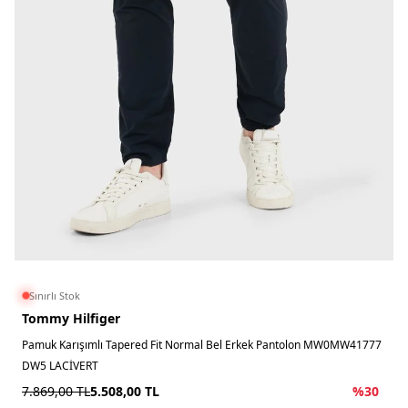
Sınırlı Stok
Tommy Hilfiger
Pamuk Karışımlı Tapered Fit Normal Bel Erkek Pantolon MW0MW41777
DW5 LACİVERT
7.869,00
TL
5.508,00
TL
%
30