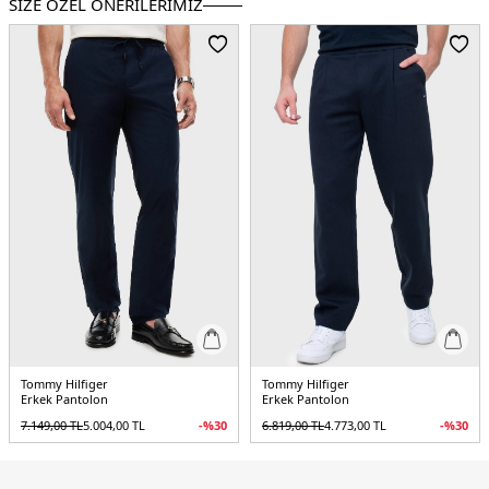
SİZE ÖZEL ÖNERİLERİMİZ
Paça Tipi:
Daralan Paça
Kalıp Bilgisi:
Tapered Fit
Manken Bedeni:
Boy : 1.90 cm / Göğüs : 108 cm / Bel : 85 cm / Basen : 100 cm
/ Beden : 31 - 34
Yaş Grubu:
Yetişkin
Menşei:
Çin
3DE1MW0MW41777DW5.12
Tommy Hilfiger
Tommy Hilfiger
Erkek Pantolon
Erkek Pantolon
7.149,00
TL
5.004,00
TL
-%
30
6.819,00
TL
4.773,00
TL
-%
30