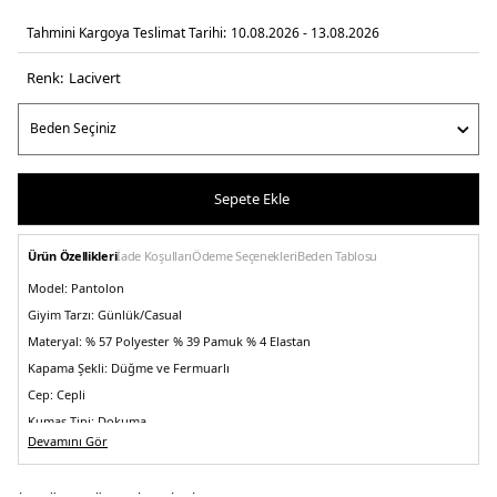
Tahmini Kargoya Teslimat Tarihi:
10.08.2026 - 13.08.2026
Renk:
laci̇vert
Sepete Ekle
Ürün Özellikleri
İade Koşulları
Ödeme Seçenekleri
Beden Tablosu
Model:
Pantolon
Giyim Tarzı:
Günlük/Casual
Materyal:
% 57 Polyester % 39 Pamuk % 4 Elastan
Kapama Şekli:
Düğme ve Fermuarlı
Cep:
Cepli
Kumaş Tipi:
Dokuma
Devamını Gör
Bel:
Normal Bel
Boy:
Standart