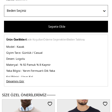
Sepete Ekle
Ürün Özellikleri
İade Koşulları
Ödeme Seçenekleri
Beden Tablosu
Model :
Kazak
Giyim Tarzı:
Günlük / Casual
Desen:
Logolu
Materyal :
% 92 Pamuk % 8 Kaşmir
Yaka Bilgisi :
Yarım Fermuarlı Dik Yaka
Kol Bilgisi :
Uzun Kol
Devamını Gör
Kalıp Bilgisi :
Regular Fit
Menşei :
Vietnam
3DE1MW0MW40448DW5.12
SİZE ÖZEL ÖNERİLERİMİZ