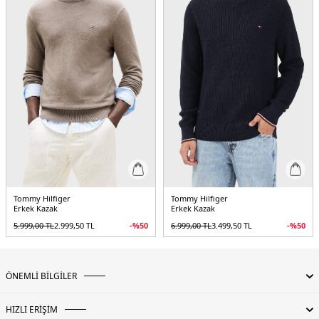
Tommy Hilfiger
Tommy Hilfiger
Erkek Kazak
Erkek Kazak
5.999,00
TL
2.999,50
TL
-%
50
6.999,00
TL
3.499,50
TL
-%
50
ÖNEMLİ BİLGİLER
HIZLI ERİŞİM