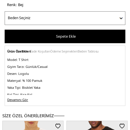
Renk:
bej
Sepete Ekle
Ürün Özellikleri
İade Koşulları
Ödeme Seçenekleri
Beden Tablosu
Model:
T Shirt
Giyim Tarzı:
Günlük/Casual
Desen:
Logolu
Materyal:
% 100 Pamuk
Yaka Tipi:
Bisiklet Yaka
Kol Tipi:
Kısa Kol
Devamını Gör
Kumaş Tipi:
Belirtilmemiş
Boy:
Standart
SİZE ÖZEL ÖNERİLERİMİZ
Kalıp Bilgisi:
Regular Fit
Yaş Grubu:
Yetişkin
Menşei:
Türkiye