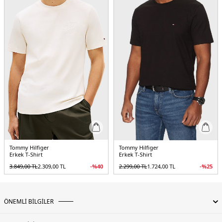
3DE1MW0MW42385ACJ.17
Tommy Hilfiger
Tommy Hilfiger
Erkek T-Shirt
Erkek T-Shirt
3.849,00
TL
2.309,00
TL
-%
40
2.299,00
TL
1.724,00
TL
-%
25
ÖNEMLİ BİLGİLER