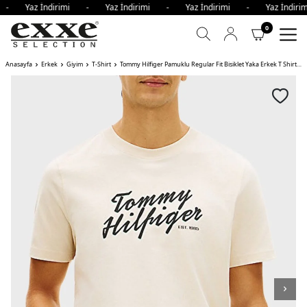
i - Yaz İndirimi - Yaz İndirimi - Yaz İndirimi - Yaz İndir
0
Anasayfa
Erkek
Giyim
T-Shirt
Tommy Hilfiger Pamuklu Regular Fit Bisiklet Yaka Erkek T Shirt ACJ