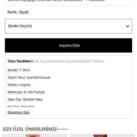
Renk:
si̇yah
Sepete Ekle
Ürün Özellikleri
İade Koşulları
Ödeme Seçenekleri
Beden Tablosu
Model:
T Shirt
Giyim Tarzı:
Günlük/Casual
Desen:
Logolu
Materyal:
% 100 Pamuk
Yaka Tipi:
Bisiklet Yaka
Kol Tipi:
Kısa Kol
Devamını Gör
Kumaş Tipi:
Belirtilmemiş
Boy:
Standart
SİZE ÖZEL ÖNERİLERİMİZ
Kalıp Bilgisi:
Regular Fit
Yaş Grubu:
Yetişkin