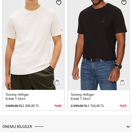
Menşei:
Türkiye
3DE1MW0MW42385BDS.07
Tommy Hilfiger
Tommy Hilfiger
Erkek T-Shirt
Erkek T-Shirt
3.849,00
TL
2.309,00
TL
-%
40
2.299,00
TL
1.724,00
TL
-%
25
ÖNEMLİ BİLGİLER