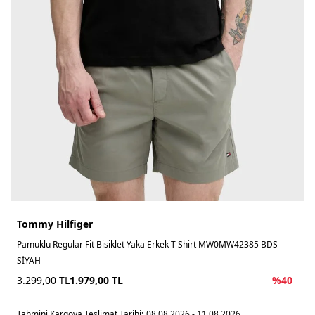
Tommy Hilfiger
Pamuklu Regular Fit Bisiklet Yaka Erkek T Shirt MW0MW42385 BDS
SİYAH
3.299,00
TL
1.979,00
TL
%
40
Tahmini Kargoya Teslimat Tarihi:
08.08.2026 - 11.08.2026