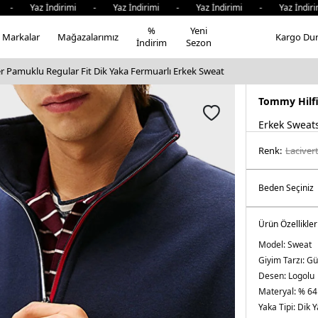
Yaz İndirimi - Yaz İndirimi - Yaz İndirimi - Yaz İndirimi
%
Yeni
Markalar
Mağazalarımız
Kargo Du
İndirim
Sezon
r Pamuklu Regular Fit Dik Yaka Fermuarlı Erkek Sweat
Tommy Hilf
Erkek Sweats
Renk:
laci̇ver
Ürün Özellikler
Model:
Sweat
Giyim Tarzı:
Gü
Desen:
Logolu
Materyal:
% 64
Yaka Tipi:
Dik 