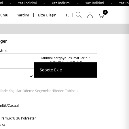
 - Yaz İndirimi - Yaz İndirimi - Yaz İndirimi - Yaz İndiri
0
rumu
Yardım
Bize Ulaşın
TL
iger
hirt
Tahmini Kargoya Teslimat Tarihi :
t
09.08.2026 - 12.08.2026
Sepete Ekle
i
İade Koşulları
Ödeme Seçenekleri
Beden Tablosu
nlük/Casual
 Pamuk % 36 Polyester
Yaka