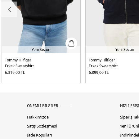
Yeni Sezon
Yeni Sezon
Tommy Hilfiger
Tommy Hilfiger
Erkek Sweatshirt
Erkek Sweatshirt
6.319,00
TL
6.899,00
TL
ÖNEMLİ BİLGİLER
HIZLI ERİŞ
Hakkımızda
Sipariş Ta
Satış Sözleşmesi
Yeni Ürünl
İade Koşulları
İndirimdek