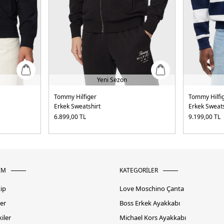
Yeni Sezon
Tommy Hilfiger
Tommy Hilfi
Erkek Sweatshirt
Erkek Sweats
6.899,00
TL
9.199,00
TL
İM
KATEGORİLER
kip
Love Moschino Çanta
er
Boss Erkek Ayakkabı
iler
Michael Kors Ayakkabı