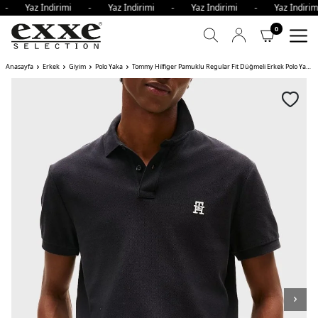
i - Yaz İndirimi - Yaz İndirimi - Yaz İndirimi - Yaz İndir
0
Anasayfa
Erkek
Giyim
Polo Yaka
Tommy Hilfiger Pamuklu Regular Fit Düğmeli Erkek Polo Yaka T Shirt BDS