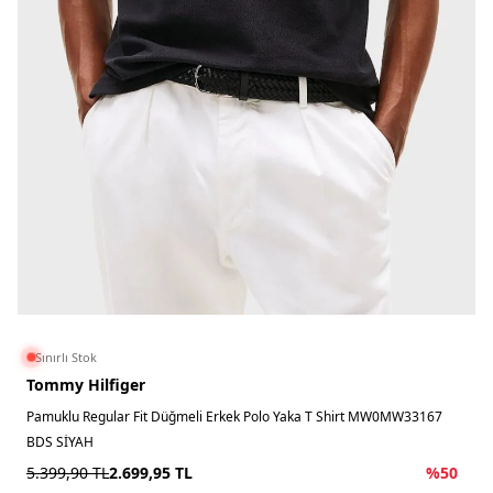
Sınırlı Stok
Tommy Hilfiger
Pamuklu Regular Fit Düğmeli Erkek Polo Yaka T Shirt MW0MW33167
BDS SİYAH
5.399,90
TL
2.699,95
TL
%
50