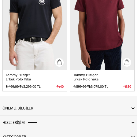
Tommy Hilfiger
Tommy Hilfiger
Erkek Polo Yaka
Erkek Polo Yaka
5.499,00
TL
3.299,00
TL
-%
40
4.399,00
TL
3.079,00
TL
-%
30
ÖNEMLİ BİLGİLER
HIZLI ERİŞİM
KATEGORİLER