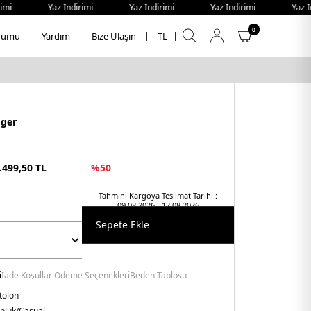
mi - Yaz İndirimi - Yaz İndirimi - Yaz İndirimi - Yaz İnd
0
rumu
Yardım
Bize Ulaşın
TL
iger
.499,50
TL
%
50
Tahmini Kargoya Teslimat Tarihi :
09.08.2026 - 12.08.2026
Sepete Ekle
i
İade Koşulları
Ödeme Seçenekleri
Beden Tablosu
tolon
nlük/Casual