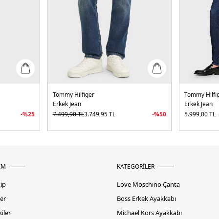
Tommy Hilfiger
Tommy Hilfi
Erkek Jean
Erkek Jean
-%
25
7.499,90
TL
3.749,95
TL
-%
50
5.999,00
TL
İM
KATEGORİLER
kip
Love Moschino Çanta
er
Boss Erkek Ayakkabı
iler
Michael Kors Ayakkabı