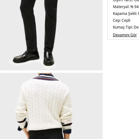
Materyal:
% 94
Kapama Şekli:
Cep:
Cepli
Kumaş Tipi:
De
Bel:
Normal Be
Devamını Gör
Boy:
Standart
Paça Tipi:
Dar 
Kalıp Bilgisi:
Re
Yaş Grubu:
Yeti
Menşei:
Türkiy
3DE1MW0MW4