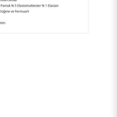
 Pamuk % 5 Elastomultiester % 1 Elastan
Düğme ve Fermuarlı
nim
l
Paça
gular Fit
şkin
e
05641B4.07