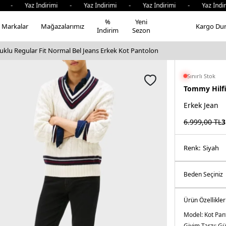
- Yaz İndirimi - Yaz İndirimi - Yaz İndirimi - Yaz İndiri
%
Yeni
Markalar
Mağazalarımız
Kargo Du
İndirim
Sezon
klu Regular Fit Normal Bel Jeans Erkek Kot Pantolon
Sınırlı Stok
Tommy Hilf
Erkek Jean
6.999,00
TL
3
Renk:
si̇yah
Ürün Özellikler
Model:
Kot Pan
Giyim Tarzı:
Gü