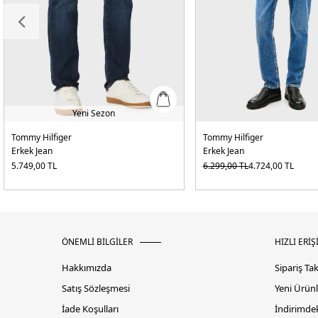
Yeni Sezon
Tommy Hilfiger
Tommy Hilfiger
Erkek Jean
Erkek Jean
5.749,00
TL
6.299,00
TL
4.724,00
TL
ÖNEMLİ BİLGİLER
HIZLI ERİŞ
Hakkımızda
Sipariş Ta
Satış Sözleşmesi
Yeni Ürünl
İade Koşulları
İndirimdek