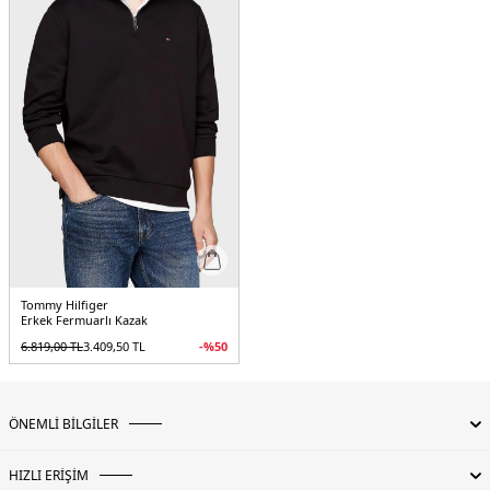
Tommy Hilfiger
Erkek Fermuarlı Kazak
6.819,00
TL
3.409,50
TL
-%
50
ÖNEMLİ BİLGİLER
HIZLI ERİŞİM