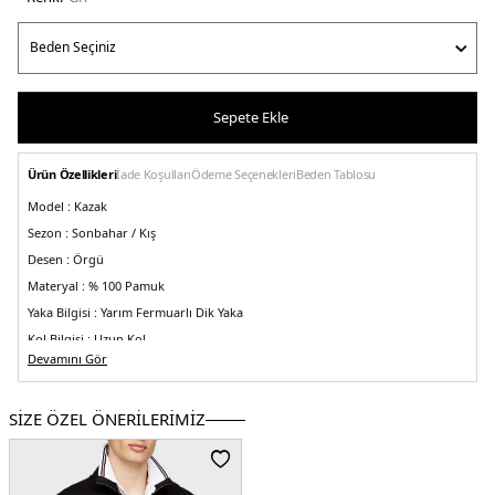
Sepete Ekle
Ürün Özellikleri
İade Koşulları
Ödeme Seçenekleri
Beden Tablosu
Model :
Kazak
Sezon :
Sonbahar / Kış
Desen :
Örgü
Materyal :
% 100 Pamuk
Yaka Bilgisi :
Yarım Fermuarlı Dik Yaka
Kol Bilgisi :
Uzun Kol
Devamını Gör
Kalıp Bilgisi :
Regular Fit
Üretim Yeri :
Vietnam
3DE1MW0MW36532P91.18
SİZE ÖZEL ÖNERİLERİMİZ