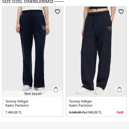
SİZE ÖZEL ÖNERİLERİMİZ
Üretim Yeri :
Banglades
2DEWW0WW45744C1G.12
Yeni Sezon
Tommy Hilfiger
Tommy Hilfiger
Kadın Pantolon
Kadın Pantolon
7.469,00
TL
8.249,00
TL
4.949,00
TL
-%
40