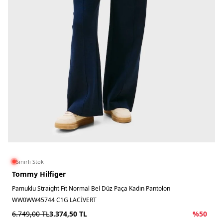
Sınırlı Stok
Tommy Hilfiger
Pamuklu Straight Fit Normal Bel Düz Paça Kadın Pantolon
WW0WW45744 C1G LACİVERT
6.749,00
TL
3.374,50
TL
%
50