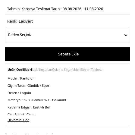
Tahmini Kargoya Teslimat Tarihi:
08.08.2026 - 11.08.2026
Renk:
laci̇vert
Sepete Ekle
Ürün Özellikleri
İade Koşulları
Ödeme Seçenekleri
Beden Tablosu
Model :
Pantolon
Giyim Tarzı :
Günlük / Spor
Desen :
Logolu
Materyal :
% 85 Pamuk % 15 Poliamid
Kapama Bilgisi :
Lastikli Bel
Cep Bilgisi :
Cepli
Devamını Gör
Kalıp Bilgisi :
Straight Fit , Normal Bel , Düz Paça
Detay :
- Çima detaylı