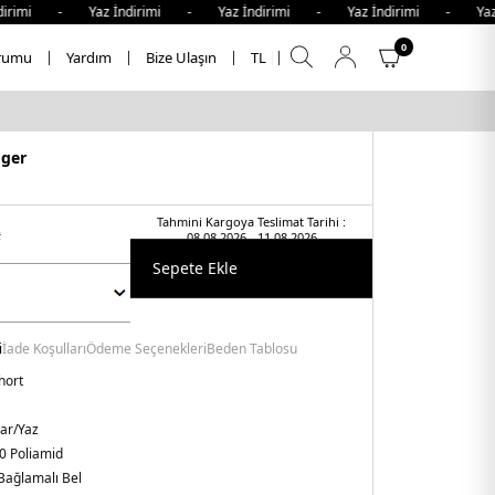
mi - Yaz İndirimi - Yaz İndirimi - Yaz İndirimi - Yaz İnd
0
rumu
Yardım
Bize Ulaşın
TL
iger
Tahmini Kargoya Teslimat Tarihi :
t
08.08.2026 - 11.08.2026
Sepete Ekle
i
İade Koşulları
Ödeme Seçenekleri
Beden Tablosu
hort
har/Yaz
0 Poliamid
Bağlamalı Bel