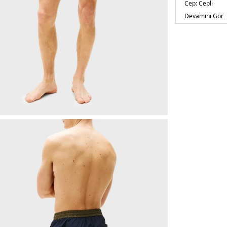
Cep:
Cepli
Kalıp Bilgisi:
Sli
Devamını Gör
Menşei:
Sri La
3DE1UM0UM0