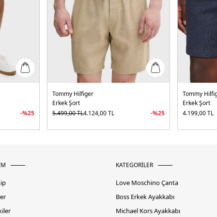
Tommy Hilfiger
Tommy Hilfi
Erkek Şort
Erkek Şort
-%
25
5.499,00
TL
4.124,00
TL
-%
25
4.199,00
TL
İM
KATEGORİLER
kip
Love Moschino Çanta
er
Boss Erkek Ayakkabı
iler
Michael Kors Ayakkabı