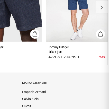
ger
Tommy Hilfiger
Erkek Şort
4.299,90
TL
2.149,95
TL
-%
50
MARKA GRUPLARI
Emporio Armani
Calvin Klein
Guess