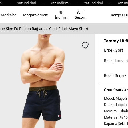
 - Yaz İndirimi - Yaz İndirimi - Yaz İndirimi - Yaz İndiri
%
Yeni
Markalar
Mağazalarımız
Kargo Du
İndirim
Sezon
er Slim Fit Belden Bağlamalı Cepli Erkek Mayo Short
Tommy Hilf
Erkek Şort
Renk:
laci̇ver
Ürün Özellikler
Model:
Mayo S
Desen:
Logolu
Mevsim:
İlkba
Materyal:
% 10
Kapama Şekli: