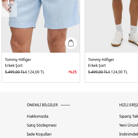
Tommy Hilfiger
Tommy Hilfiger
Erkek Şort
Erkek Şort
5.499,00
TL
4.124,00
TL
-%
25
5.499,00
TL
4.124,00
TL
ÖNEMLİ BİLGİLER
HIZLI ERİŞ
Hakkımızda
Sipariş Ta
Satış Sözleşmesi
Yeni Ürünl
İade Koşulları
İndirimdek