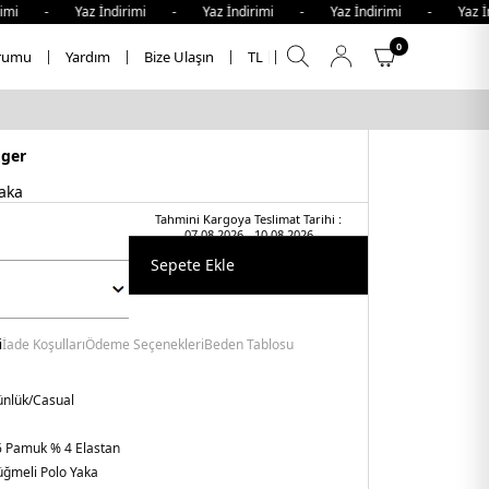
 - Yaz İndirimi - Yaz İndirimi - Yaz İndirimi - Yaz İndiri
0
rumu
Yardım
Bize Ulaşın
TL
iger
aka
Tahmini Kargoya Teslimat Tarihi :
07.08.2026 - 10.08.2026
Sepete Ekle
i
İade Koşulları
Ödeme Seçenekleri
Beden Tablosu
nlük/Casual
 Pamuk % 4 Elastan
ğmeli Polo Yaka