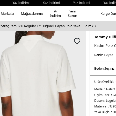
Yaz İndirimi - Yaz İndirimi - Yaz İndirimi - Yaz İndirimi
%
Yeni
Markalar
Mağazalarımız
Kargo Du
İndirim
Sezon
 Streç Pamuklu Regular Fit Düğmeli Bayan Polo Yaka T Shirt YBL
Tommy Hilf
Kadın Polo Y
Renk:
beyaz
Ürün Özellikler
Model :
T-shirt
Giyim Tarzı :
Gü
Desen :
Logolu
Materyal :
% 96
Yaka Bilgisi :
Dü