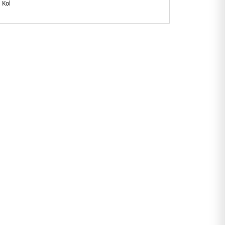
 Kol
gular Fit
l logo detayı
ietnam
224YBL.25