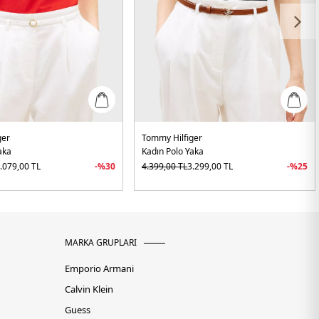
ger
Tommy Hilfiger
aka
Kadın Polo Yaka
.079,00
TL
-%
30
4.399,00
TL
3.299,00
TL
-%
25
MARKA GRUPLARI
Emporio Armani
Calvin Klein
Guess