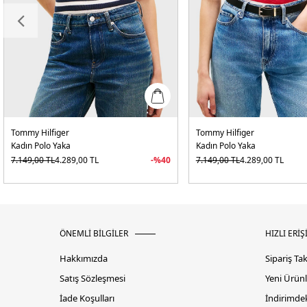
Tommy Hilfiger
Tommy Hilfiger
Kadın Polo Yaka
Kadın Polo Yaka
7.149,00
TL
4.289,00
TL
-%
40
7.149,00
TL
4.289,00
TL
ÖNEMLİ BİLGİLER
HIZLI ERİŞ
Hakkımızda
Sipariş Ta
Satış Sözleşmesi
Yeni Ürünl
İade Koşulları
İndirimdek