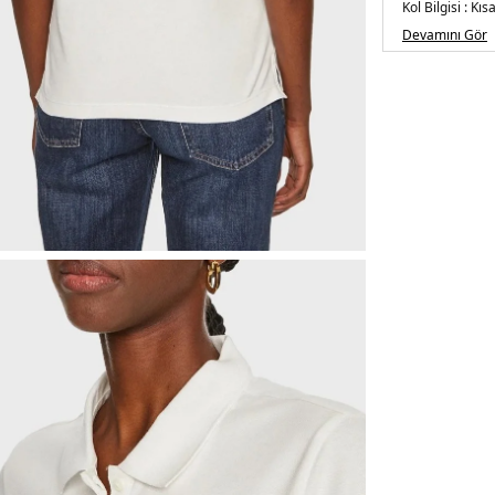
Kol Bilgisi :
Kısa
Kalıp Bilgisi :
Re
Devamını Gör
Detay :
-Minima
Üretim Yeri :
V
2DEWW0WW43