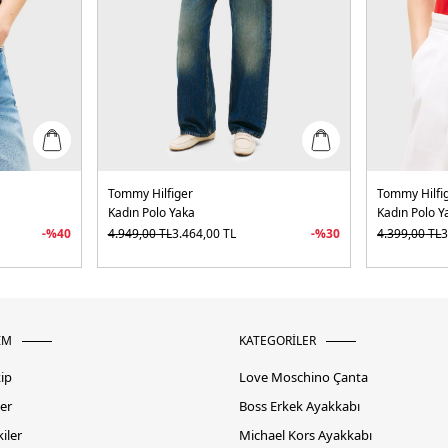
Tommy Hilfiger
Tommy Hilfi
Kadın Polo Yaka
Kadın Polo Y
-%
40
4.949,00
TL
3.464,00
TL
-%
30
4.399,00
TL
3
İM
KATEGORİLER
kip
Love Moschino Çanta
er
Boss Erkek Ayakkabı
iler
Michael Kors Ayakkabı