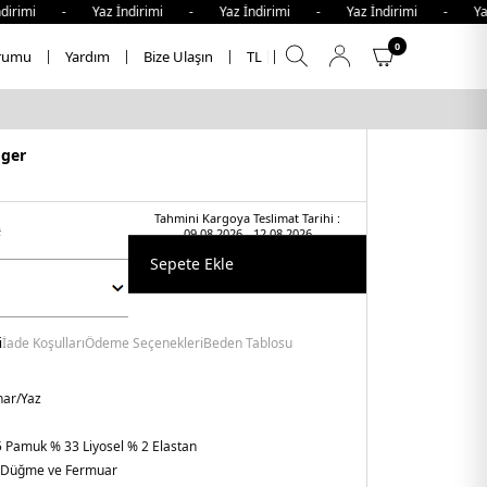
mi - Yaz İndirimi - Yaz İndirimi - Yaz İndirimi - Yaz İnd
0
rumu
Yardım
Bize Ulaşın
TL
iger
Tahmini Kargoya Teslimat Tarihi :
t
09.08.2026 - 12.08.2026
Sepete Ekle
i
İade Koşulları
Ödeme Seçenekleri
Beden Tablosu
har/Yaz
 Pamuk % 33 Liyosel % 2 Elastan
Düğme ve Fermuar