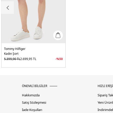
Tommy Hilfiger
Kadın Şort
5.399,90
TL
2.699,95
TL
-%
50
ÖNEMLİ BİLGİLER
HIZLI ERİŞ
Hakkımızda
Sipariş Ta
Satış Sözleşmesi
Yeni Ürünl
İade Koşulları
İndirimdek