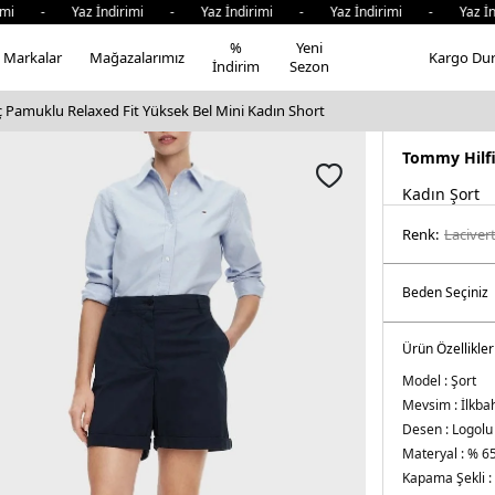
 - Yaz İndirimi - Yaz İndirimi - Yaz İndirimi - Yaz İndiri
%
Yeni
Markalar
Mağazalarımız
Kargo Du
İndirim
Sezon
 Pamuklu Relaxed Fit Yüksek Bel Mini Kadın Short
Tommy Hilf
Kadın Şort
Renk:
laci̇ver
Ürün Özellikler
Model :
Şort
Mevsim :
İlkba
Desen :
Logolu
Materyal :
% 65
Kapama Şekli :