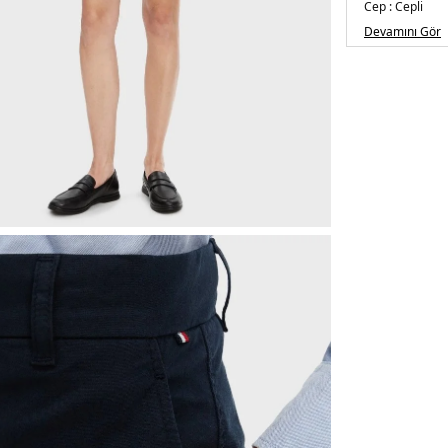
Cep :
Cepli
Kalıp Bilgisi :
Re
Devamını Gör
Üretim Yeri :
Tü
2DEWW0WW42