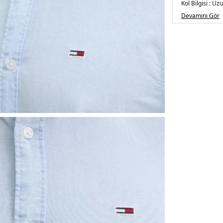
Kol Bilgisi :
Uzu
Kalıp Bilgisi :
Re
Devamını Gör
Üretim Yeri :
B
3DE1DM0DM20