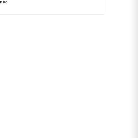
n Kol
gular Fit
anglades
667C12.67