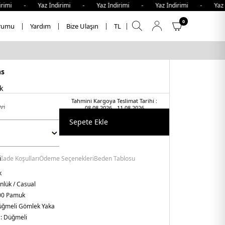
mi - Yaz İndirimi - Yaz İndirimi - Yaz İndirimi - Yaz İnd
0
rumu
Yardım
Bize Ulaşın
TL
ns
k
Tahmini Kargoya Teslimat Tarihi :
vi̇
08.08.2026 - 11.08.2026
Sepete Ekle
i
İade Koşulları
Ödeme Seçenekleri
Beden Tablosu
k
nlük / Casual
00 Pamuk
ğmeli Gömlek Yaka
:
Düğmeli