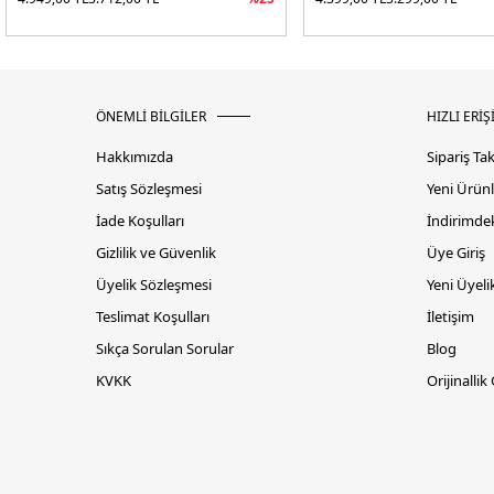
ÖNEMLİ BİLGİLER
HIZLI ERİŞ
Hakkımızda
Sipariş Ta
Satış Sözleşmesi
Yeni Ürünl
İade Koşulları
İndirimdek
Gizlilik ve Güvenlik
Üye Giriş
Üyelik Sözleşmesi
Yeni Üyeli
Teslimat Koşulları
İletişim
Sıkça Sorulan Sorular
Blog
KVKK
Orijinallik