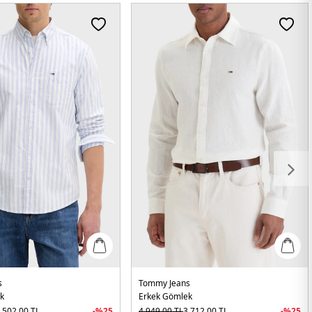
s
Tommy Jeans
k
Erkek Gömlek
.502,00
TL
-%
25
4.949,00
TL
3.712,00
TL
-%
25