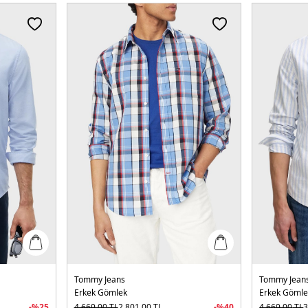
Tommy Jeans
Tommy Jean
Erkek Gömlek
Erkek Gömle
-%
25
4.669,00
TL
2.801,00
TL
-%
40
4.669,00
TL
3