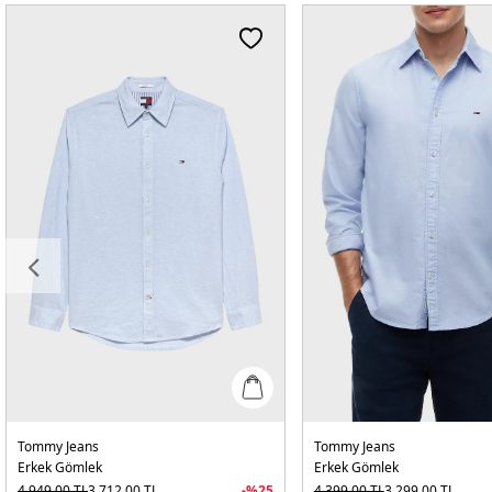
Tommy Jeans
Tommy Jeans
Erkek Gömlek
Erkek Gömlek
4.949,00
TL
3.712,00
TL
-%
25
4.399,00
TL
3.299,00
TL