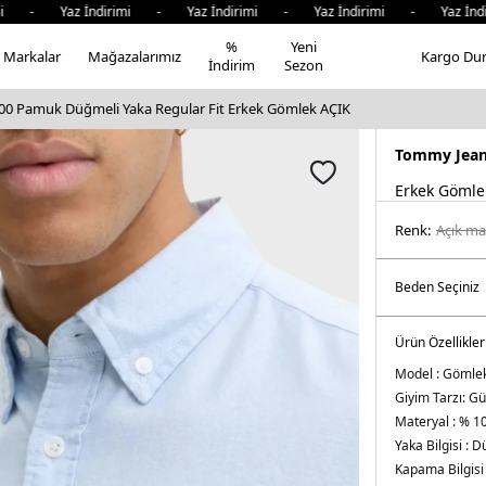
 - Yaz İndirimi - Yaz İndirimi - Yaz İndirimi - Yaz İndiri
%
Yeni
Markalar
Mağazalarımız
Kargo Du
İndirim
Sezon
0 Pamuk Düğmeli Yaka Regular Fit Erkek Gömlek AÇIK
Tommy Jea
Erkek Gömle
Renk:
açik ma
Ürün Özellikler
Model :
Gömle
Giyim Tarzı:
Gü
Materyal :
% 1
Yaka Bilgisi :
Dü
Kapama Bilgisi 