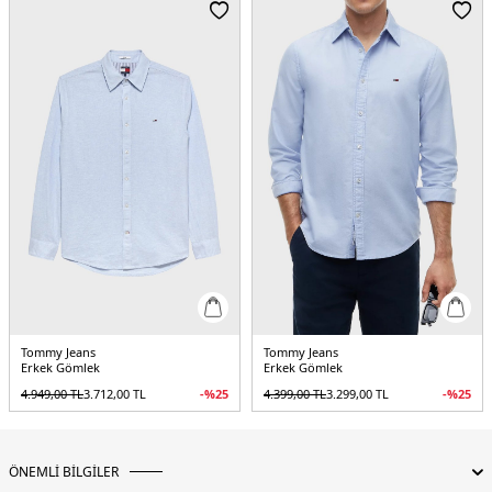
Manken Bedeni:
Boy : 1.90 cm / Göğüs : 108 cm / Bel : 85 cm / Basen : 100 cm
/ Beden : M
Yaş Grubu:
Yetişkin
Menşei:
Kamboçya
3DE1DM0DM22790SEV.27
Tommy Jeans
Tommy Jeans
Erkek Gömlek
Erkek Gömlek
4.949,00
TL
3.712,00
TL
-%
25
4.399,00
TL
3.299,00
TL
-%
25
ÖNEMLİ BİLGİLER