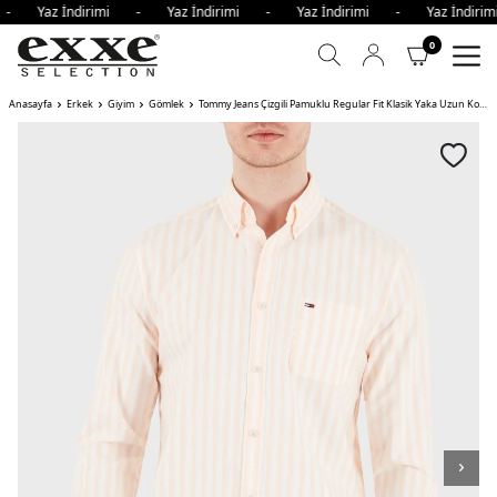
 - Yaz İndirimi - Yaz İndirimi - Yaz İndirimi - Yaz İndir
0
Anasayfa
Erkek
Giyim
Gömlek
Tommy Jeans Çizgili Pamuklu Regular Fit Klasik Yaka Uzun Kollu Erkek Gömlek SEV ORANGE