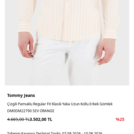
Tommy Jeans
Çizgili Pamuklu Regular Fit Klasik Yaka Uzun Kollu Erkek Gömlek
DM0DM22790 SEV ORANGE
4.669,00
TL
3.502,00
TL
%
25
Tahmini Kargoya Teslimat Tarihi:
07.08.2026 - 10.08.2026