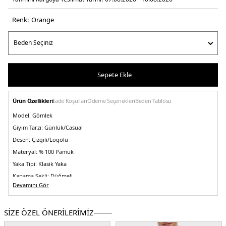
Renk:
orange
Sepete Ekle
Ürün Özellikleri
İade Koşulları
Ödeme Seçenekleri
Beden Tablosu
Model:
Gömlek
Giyim Tarzı:
Günlük/Casual
Desen:
Çizgili/Logolu
Materyal:
% 100 Pamuk
Yaka Tipi:
Klasik Yaka
Kapama Şekli:
Düğmeli
Devamını Gör
Kol Tipi:
Uzun Kol
Kumaş Tipi:
Dokuma
SİZE ÖZEL ÖNERİLERİMİZ
Boy:
Standart
Kalıp Bilgisi:
Regular Fit