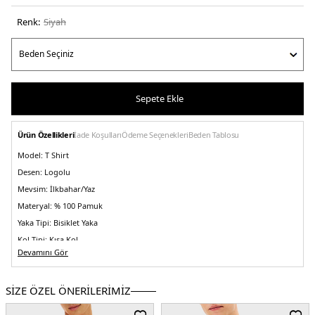
Renk:
si̇yah
Sepete Ekle
Ürün Özellikleri
İade Koşulları
Ödeme Seçenekleri
Beden Tablosu
Model:
T Shirt
Desen:
Logolu
Mevsim:
İlkbahar/Yaz
Materyal:
% 100 Pamuk
Yaka Tipi:
Bisiklet Yaka
Kol Tipi:
Kısa Kol
Devamını Gör
Kalıp Bilgisi:
Regular Fit
Manken Bedeni:
Boy : 1.88 cm / Göğüs : 99 cm / Bel : 77 cm / Basen : 97 /
Beden : M
SİZE ÖZEL ÖNERİLERİMİZ
Menşei:
Bangladeş