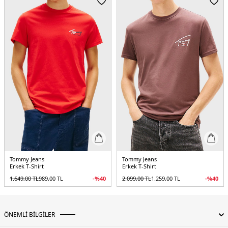
3DE1DM0DM21303BDS.07
Tommy Jeans
Tommy Jeans
Erkek T-Shirt
Erkek T-Shirt
1.649,00
TL
989,00
TL
-%
40
2.099,00
TL
1.259,00
TL
-%
40
ÖNEMLİ BİLGİLER