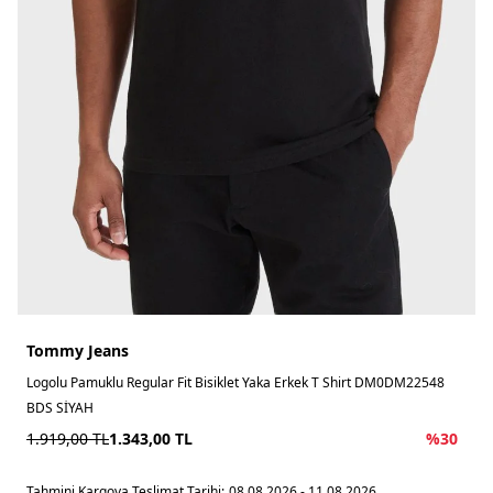
Tommy Jeans
Logolu Pamuklu Regular Fit Bisiklet Yaka Erkek T Shirt DM0DM22548
BDS SİYAH
1.919,00
TL
1.343,00
TL
%
30
Tahmini Kargoya Teslimat Tarihi:
08.08.2026 - 11.08.2026