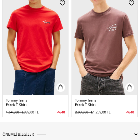
Menşei:
Mısır
3DE1DM0DM22548BDS.07
Tommy Jeans
Tommy Jeans
Erkek T-Shirt
Erkek T-Shirt
1.649,00
TL
989,00
TL
-%
40
2.099,00
TL
1.259,00
TL
-%
40
ÖNEMLİ BİLGİLER