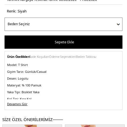
Renk:
si̇yah
Sepete Ekle
Ürün Özellikleri
İade Koşulları
Ödeme Seçenekleri
Beden Tablosu
Model:
T Shirt
Giyim Tarzı:
Günlük/Casual
Desen:
Logolu
Materyal:
% 100 Pamuk
Yaka Tipi:
Bisiklet Yaka
Kol Tipi:
Kısa Kol
Devamını Gör
Kumaş Tipi:
Örme
Boy:
Standart
SİZE ÖZEL ÖNERİLERİMİZ
Kalıp Bilgisi:
Regular Fit
Yaş Grubu:
Yetişkin