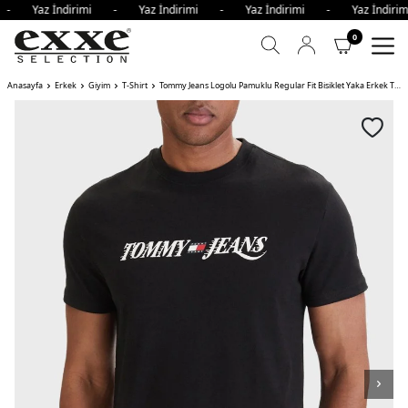
i - Yaz İndirimi - Yaz İndirimi - Yaz İndirimi - Yaz İndir
0
Anasayfa
Erkek
Giyim
T-Shirt
Tommy Jeans Logolu Pamuklu Regular Fit Bisiklet Yaka Erkek T Shirt BDS