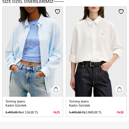
SİZE ÖZEL ÖNERİLERİMİZ
Boy:
Standart
Kalıp Bilgisi:
Comfort Fit
Yaş Grubu:
Yetişkin
Menşei:
Kamboçya
2DEDW0DW222090CG.08
Tommy Jeans
Tommy Jeans
Kadın Gömlek
Kadın Gömlek
5.499,00
TL
4.124,00
TL
-%
25
5.499,00
TL
3.849,00
TL
-%
30