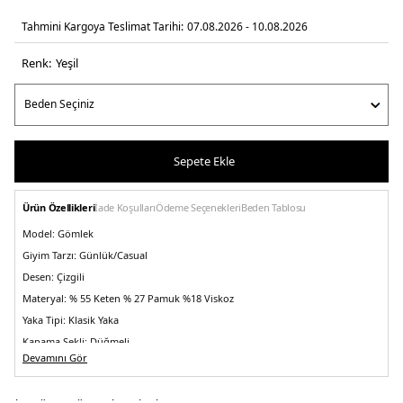
Tahmini Kargoya Teslimat Tarihi:
07.08.2026 - 10.08.2026
Renk:
yeşi̇l
Sepete Ekle
Ürün Özellikleri
İade Koşulları
Ödeme Seçenekleri
Beden Tablosu
Model:
Gömlek
Giyim Tarzı:
Günlük/Casual
Desen:
Çizgili
Materyal:
% 55 Keten % 27 Pamuk %18 Viskoz
Yaka Tipi:
Klasik Yaka
Kapama Şekli:
Düğmeli
Devamını Gör
Kol Tipi:
Uzun Kol
Kumaş Tipi:
Dokuma