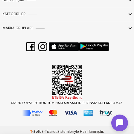
Boy:
Standart
Kalıp Bilgisi:
Regular Fit
KATEGORİLER
Yaş Grubu:
Yetişkin
Menşei:
Vietnam
MARKA GRUPLARI
3DE1DM0DM20465BDS.07
©2026 EXXESELECTION TÜM HAKLARI SAKLIDIR.İZİNSİZ KULLANILAMAZ.
T
-Soft
E-Ticaret
Sistemleriyle Hazırlanmıştır.