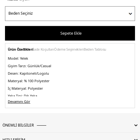
Sepete Ekle
Ürün Özellikleri
İade Koşulları
Ödeme Seçenekleri
Beden Tablosu
Model:
Yelek
Giyim Tarzı:
Günlük/Casual
Desen:
Kapitoneli/Logolu
Materyal:
% 100 Polyester
İç Materyal:
Polyester
Yaka Tipi:
Dik Yaka
Devamını Gör
Kapama Şekli:
Fermuarlı
Kol Tipi:
Kolsuz
Cep:
Cepli
ÖNEMLİ BİLGİLER
Kumaş Tipi:
Belirtilmemiş
Astar Durumu:
Astarlı
HIZLI ERİŞİM