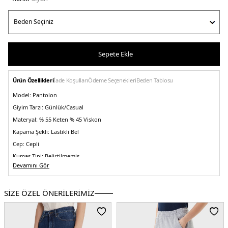
Sepete Ekle
Ürün Özellikleri
İade Koşulları
Ödeme Seçenekleri
Beden Tablosu
Model:
Pantolon
Giyim Tarzı:
Günlük/Casual
Materyal:
% 55 Keten % 45 Viskon
Kapama Şekli:
Lastikli Bel
Cep:
Cepli
Kumaş Tipi:
Belirtilmemiş
Devamını Gör
Bel:
Düşük Bel
Boy:
Standart
SİZE ÖZEL ÖNERİLERİMİZ
Paça Tipi:
Geniş Paça
Kalıp Bilgisi:
Wide Leg Fit
Yaş Grubu:
Yetişkin