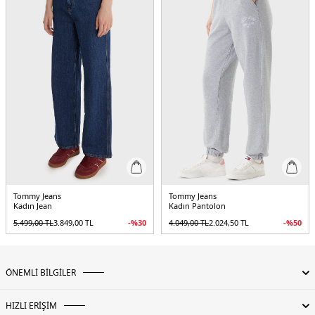
Menşei:
Bangladeş
Detaylar:
Manşetlerde bağcık detayı
2DEDW0DW22290BDS.07
Tommy Jeans
Tommy Jeans
Kadın Jean
Kadın Pantolon
5.499,00
TL
3.849,00
TL
-%
30
4.049,00
TL
2.024,50
TL
-%
50
ÖNEMLİ BİLGİLER
HIZLI ERİŞİM