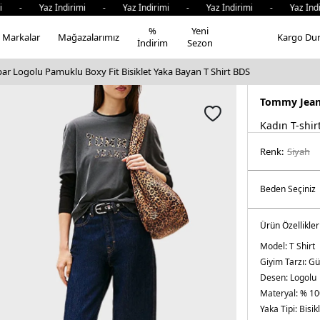
i - Yaz İndirimi - Yaz İndirimi - Yaz İndirimi - Yaz İndir
%
Yeni
Markalar
Mağazalarımız
Kargo Du
İndirim
Sezon
r Logolu Pamuklu Boxy Fit Bisiklet Yaka Bayan T Shirt BDS
Tommy Jea
Kadın T-shir
Renk:
si̇yah
Ürün Özellikler
Model:
T Shirt
Giyim Tarzı:
Gü
Desen:
Logolu
Materyal:
% 10
Yaka Tipi:
Bisik