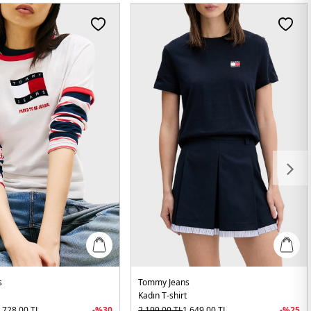
s
Tommy Jeans
Kadın T-shirt
.728,00
TL
-%
30
2.199,00
TL
1.649,00
TL
-%
25