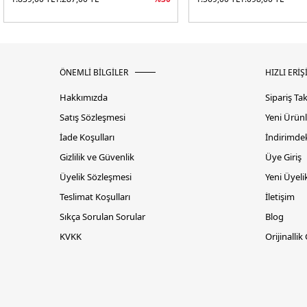
ÖNEMLİ BİLGİLER
HIZLI ERİŞ
Hakkımızda
Sipariş Ta
Satış Sözleşmesi
Yeni Ürünl
İade Koşulları
İndirimdek
Gizlilik ve Güvenlik
Üye Giriş
Üyelik Sözleşmesi
Yeni Üyeli
Teslimat Koşulları
İletişim
Sıkça Sorulan Sorular
Blog
KVKK
Orijinallik