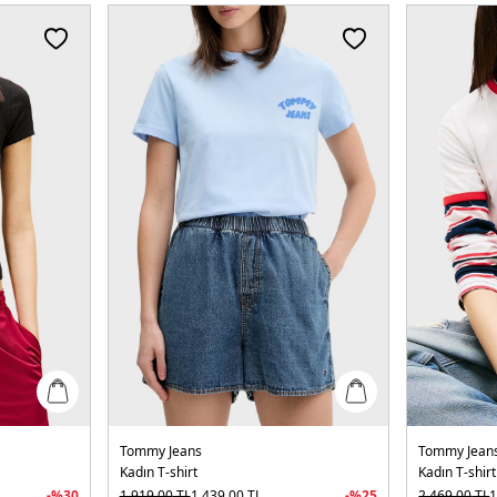
Tommy Jeans
Tommy Jean
Kadın T-shirt
Kadın T-shirt
-%
30
1.919,00
TL
1.439,00
TL
-%
25
2.469,00
TL
1