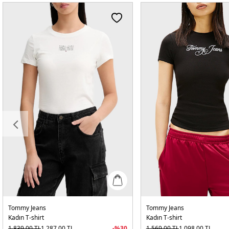
Tommy Jeans
Tommy Jeans
Kadın T-shirt
Kadın T-shirt
1.839,00
TL
1.287,00
TL
-%
30
1.569,00
TL
1.098,00
TL