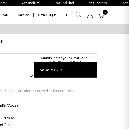
imi - Yaz İndirimi - Yaz İndirimi - Yaz İndirimi - Yaz İn
0
rumu
Yardım
Bize Ulaşın
TL
ns
t
Tahmini Kargoya Teslimat Tarihi :
09.08.2026 - 12.08.2026
Sepete Ekle
i
İade Koşulları
Ödeme Seçenekleri
Beden Tablosu
nlük/Casual
0 Pamuk
let Yaka