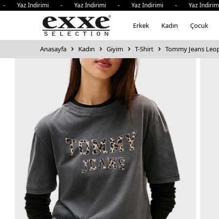
 Yaz İndirimi - Yaz İndirimi - Yaz İndirimi - Yaz İndirim
Erkek
Kadın
Çocuk
Anasayfa
Kadın
Giyim
T-Shirt
Tommy Jeans Leopa