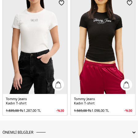
Menşei:
Bangladeş
2DEDW0DW22274XK3.10
Tommy Jeans
Tommy Jeans
Kadın T-shirt
Kadın T-shirt
1.839,00
TL
1.287,00
TL
-%
30
1.569,00
TL
1.098,00
TL
-%
30
ÖNEMLİ BİLGİLER