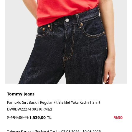
Tommy Jeans
Pamuklu Sırt Baskılı Regular Fit Bisiklet Yaka Kadın T Shirt
DW0DW22274 XK3 KIRMIZI
2.199,00
TL
1.539,00
TL
%
30
Tahmini Kargoya Teslimat Tarihi:
07.08.2026 - 10.08.2026