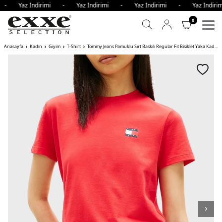
i - Yaz İndirimi - Yaz İndirimi - Yaz İndirimi - Yaz İndir
0
Anasayfa
Kadın
Giyim
T-Shirt
Tommy Jeans Pamuklu Sırt Baskılı Regular Fit Bisiklet Yaka Kadın T Shirt