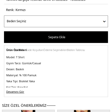
Renk:
kirmizi
Sepete Ekle
Ürün Özellikleri
İade Koşulları
Ödeme Seçenekleri
Beden Tablosu
Model:
T Shirt
Giyim Tarzı:
Günlük/Casual
Desen:
Baskılı
Materyal:
% 100 Pamuk
Yaka Tipi:
Bisiklet Yaka
Kol Tipi:
Kısa Kol
Devamını Gör
Kumaş Tipi:
Örme
Boy:
Standart
SİZE ÖZEL ÖNERİLERİMİZ
Kalıp Bilgisi:
Regular Fit
Yaş Grubu:
Yetişkin