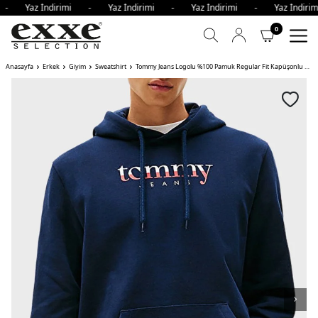
 - Yaz İndirimi - Yaz İndirimi - Yaz İndirimi - Yaz İndir
0
Anasayfa
Erkek
Giyim
Sweatshirt
Tommy Jeans Logolu %100 Pamuk Regular Fit Kapüşonlu Erkek Sweat