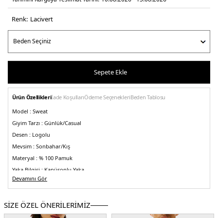
Renk:
laci̇vert
Sepete Ekle
Ürün Özellikleri
İade Koşulları
Ödeme Seçenekleri
Beden Tablosu
Model :
Sweat
Giyim Tarzı :
Günlük/Casual
Desen :
Logolu
Mevsim :
Sonbahar/Kış
Materyal :
% 100 Pamuk
Yaka Bilgisi :
Kapüşonlu Yaka
Devamını Gör
Kol Bilgisi :
Uzun Kol
Cep Tipi :
Kanguru Cepli
SİZE ÖZEL ÖNERİLERİMİZ
Kalıp Bilgisi :
Regular Fit
Detay :
-Ribana örgülü manşetler ve etek ucu