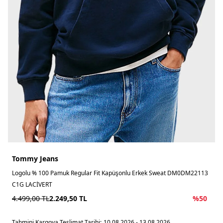
Tommy Jeans
Logolu % 100 Pamuk Regular Fit Kapüşonlu Erkek Sweat DM0DM22113
C1G LACİVERT
4.499,00
TL
2.249,50
TL
%
50
Tahmini Kargoya Teslimat Tarihi:
10.08.2026 - 13.08.2026