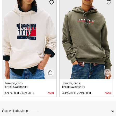
Üretim Yeri :
Bangladeş
3DE1DM0DM22113C1G.12
Tommy Jeans
Tommy Jeans
Erkek Sweatshirt
Erkek Sweatshirt
4.999,00
TL
2.499,50
TL
-%
50
4.499,00
TL
2.249,50
TL
-%
50
ÖNEMLİ BİLGİLER