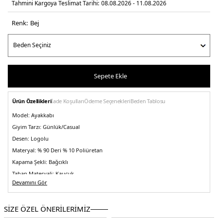
Tahmini Kargoya Teslimat Tarihi:
08.08.2026 - 11.08.2026
Renk:
bej
Sepete Ekle
Ürün Özellikleri
İade Koşulları
Ödeme Seçenekleri
Beden Tablosu
Model:
Ayakkabı
Giyim Tarzı:
Günlük/Casual
Desen:
Logolu
Materyal:
% 90 Deri % 10 Poliüretan
Kapama Şekli:
Bağcıklı
Taban Materyali:
Kauçuk
Devamını Gör
Burun Tipi:
Yuvarlak Burun
Menşei:
Endonezya
SİZE ÖZEL ÖNERİLERİMİZ
Detaylar:
-Karışık dokulara sahip paneller
2DEEN0EN028180K9.17