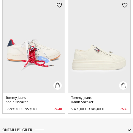
Tommy Jeans
Tommy Jeans
Kadın Sneaker
Kadın Sneaker
6.599,00
TL
3.959,00
TL
-%
40
5.499,00
TL
3.849,00
TL
-%
30
ÖNEMLİ BİLGİLER