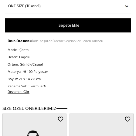
Sepete Ekle
Ürün Özellikleri
İade Koşulları
Ödeme Seçenekleri
Beden Tablosu
Model:
Çanta
Desen:
Logolu
Ortam:
Günlük/Casual
Materyal:
% 100 Polyester
Boyut:
21 x 14 x 8 cm
Kapama Şekli:
Fermuarlı
Devamını Gör
Yaş Grubu:
Yetişkin
Askı Türü:
Tek saplı
SİZE ÖZEL ÖNERİLERİMİZ
Menşei:
Bangladeş
Detaylar:
Bir adet ana bölme , fermuarlı dış cep
3DE1AM0AM13861BDS.07