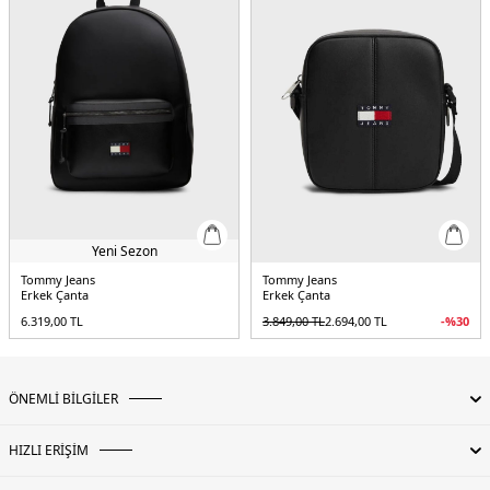
Yeni Sezon
Tommy Jeans
Tommy Jeans
Erkek Çanta
Erkek Çanta
6.319,00
TL
3.849,00
TL
2.694,00
TL
-%
30
ÖNEMLİ BİLGİLER
HIZLI ERİŞİM